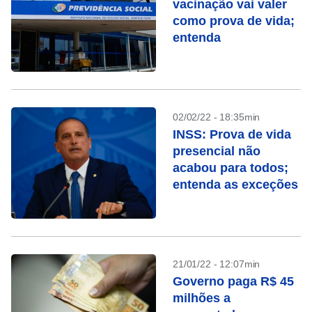
vacinação vai valer
como prova de vida;
entenda
02/02/22 - 18:35min
INSS: Prova de vida
presencial não
acabou para todos;
entenda as exceções
21/01/22 - 12:07min
Governo paga R$ 45
milhões a