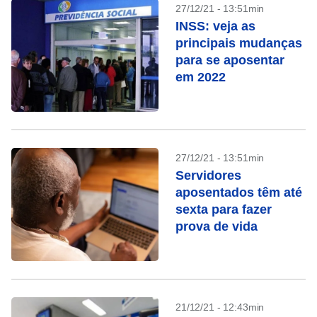
27/12/21 - 13:51min
INSS: veja as
principais mudanças
para se aposentar
em 2022
27/12/21 - 13:51min
Servidores
aposentados têm até
sexta para fazer
prova de vida
21/12/21 - 12:43min