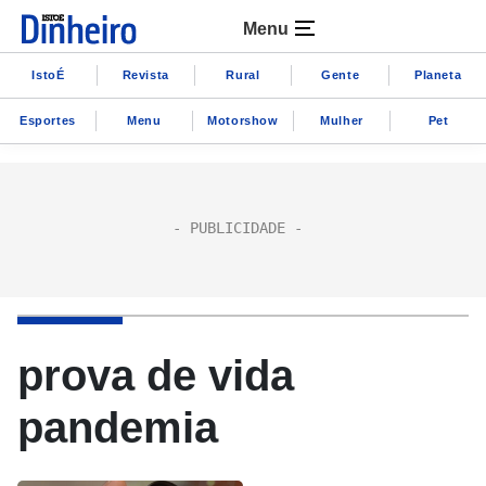
Menu
IstoÉ
Revista
Rural
Gente
Planeta
Esportes
Menu
Motorshow
Mulher
Pet
prova de vida
pandemia