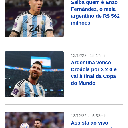
Saiba quem é Enzo
Fernández, o meia
argentino de R$ 562
milhões
13/12/22 - 18:17min
Argentina vence
Croácia por 3 x 0 e
vai à final da Copa
do Mundo
13/12/22 - 15:52min
Assista ao vivo