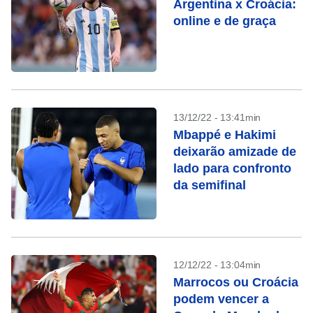
Argentina x Croácia:
online e de graça
13/12/22 - 13:41min
Mbappé e Hakimi
deixarão amizade de
lado para confronto
da semifinal
12/12/22 - 13:04min
Marrocos ou Croácia
podem vencer a