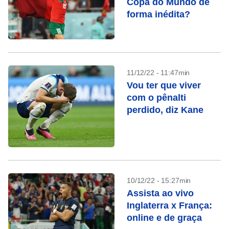
Copa do Mundo de
forma inédita?
11/12/22 - 11:47min
Vou ter que viver
com o pênalti
perdido, diz Kane
10/12/22 - 15:27min
Assista ao vivo
Inglaterra x França:
online e de graça