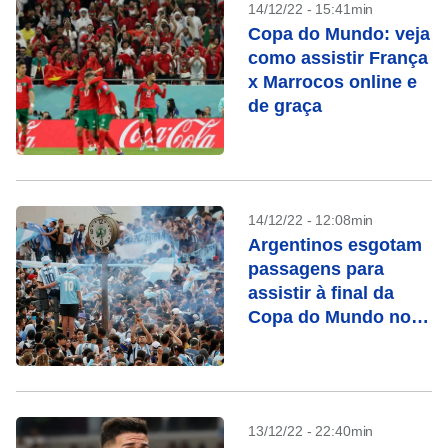
14/12/22 - 15:41min
Copa do Mundo: veja
como assistir França
x Marrocos online e
de graça
14/12/22 - 12:08min
Argentinos esgotam
passagens para
assistir à final da
Copa do Mundo no
Catar
13/12/22 - 22:40min