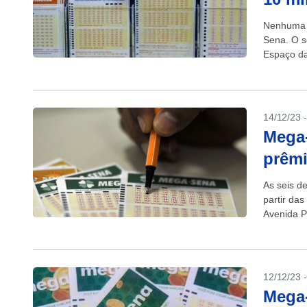
Nenhuma a
Sena. O so
Espaço da
14/12/23 
Mega-
prêmi
As seis d
partir das
Avenida P
12/12/23 
Mega-