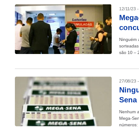
12/11/23 
Mega
concu
Ninguém a
sorteadas
são 10 – 2
27/08/23 
Ningu
Sena
Nenhum ap
Mega-Sena
números: 
estimado 