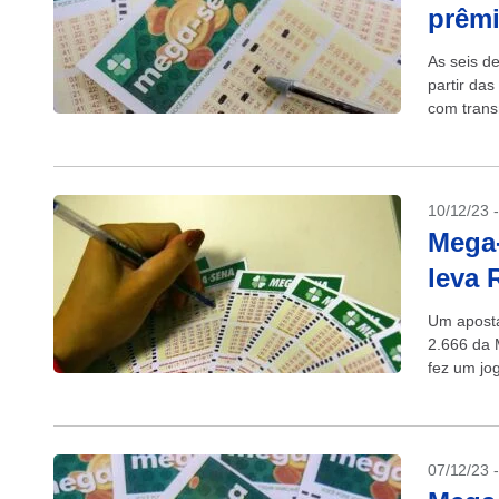
prêmi
As seis d
partir das
com trans
10/12/23 
Mega-
leva 
Um aposta
2.666 da 
fez um jo
07/12/23 