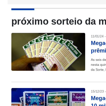
próximo sorteio da 
11/01/24 
Mega-
prêmi
As seis d
nesta quin
da Sorte, 
15/12/23 
Mega-
10 mi