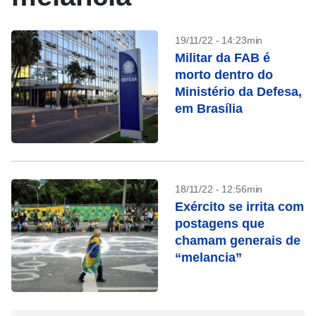
19/11/22 - 14:23min
Militar da FAB é
morto dentro do
Ministério da Defesa,
em Brasília
18/11/22 - 12:56min
Exército se irrita com
postagens que
chamam generais de
“melancia”