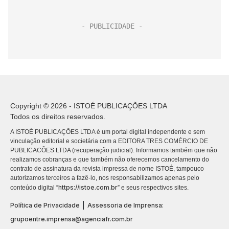
Copyright © 2026 - ISTOÉ PUBLICAÇÕES LTDA
Todos os direitos reservados.
A ISTOÉ PUBLICAÇÕES LTDA é um portal digital independente e sem
vinculação editorial e societária com a EDITORA TRES COMÉRCIO DE
PUBLICACÕES LTDA (recuperação judicial). Informamos também que não
realizamos cobranças e que também não oferecemos cancelamento do
contrato de assinatura da revista impressa de nome ISTOÉ, tampouco
autorizamos terceiros a fazê-lo, nos responsabilizamos apenas pelo
https://istoe.com.br
conteúdo digital “
” e seus respectivos sites.
|
Política de Privacidade
Assessoria de Imprensa:
grupoentre.imprensa@agenciafr.com.br