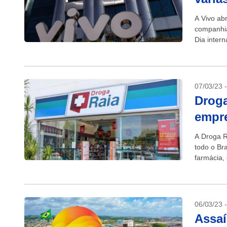
A Vivo ab
companhia 
Dia inter
07/03/23 
Droga
empre
A Droga R
todo o Bra
farmácia, 
Pessoas..
06/03/23 
Assaí