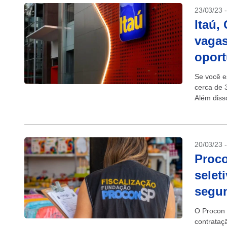
23/03/23 
Itaú,
vagas
opor
Se você e
cerca de 
Além diss
abertas....
20/03/23 
Proco
selet
segun
O Procon 
contrataç