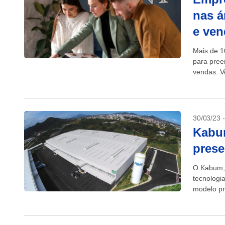
nas á
e ven
Mais de 1
para pree
vendas. V
4intelligen
30/03/23 
Kabu
prese
O Kabum, 
tecnologi
modelo pr
de Tecnolo