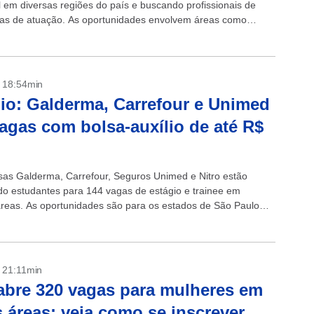
l em diversas regiões do país e buscando profissionais de
eas de atuação. As oportunidades envolvem áreas como
 da...
- 18:54min
io: Galderma, Carrefour e Unimed
agas com bolsa-auxílio de até R$
as Galderma, Carrefour, Seguros Unimed e Nitro estão
do estudantes para 144 vagas de estágio e trainee em
áreas. As oportunidades são para os estados de São Paulo
interior) e...
- 21:11min
abre 320 vagas para mulheres em
s áreas; veja como se inscrever