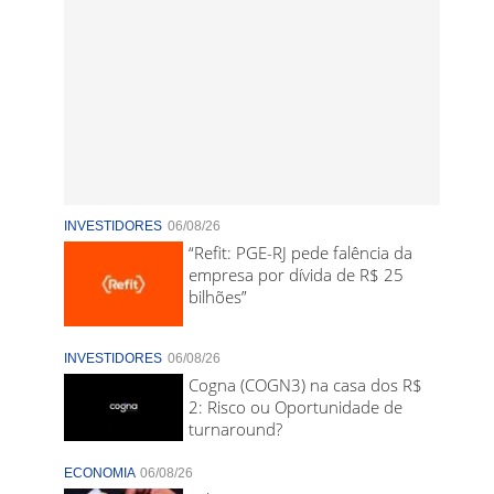
INVESTIDORES
06/08/26
“Refit: PGE-RJ pede falência da
empresa por dívida de R$ 25
bilhões”
INVESTIDORES
06/08/26
Cogna (COGN3) na casa dos R$
2: Risco ou Oportunidade de
turnaround?
ECONOMIA
06/08/26