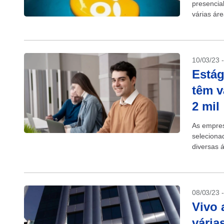
presencia
várias ár
Tecnologia
10/03/23 
Estág
têm v
2 mil
As empres
seleciona
diversas 
(capital e 
08/03/23 
Vivo 
vária