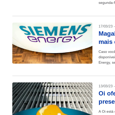
segunda-fe
17/03/23 
Magal
mais 
Caso você
disponíve
Energy, s
Programa 
13/03/23 
Oi of
prese
A Oi está