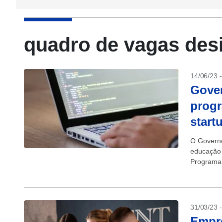
quadro de vagas des
14/06/23 
Gover
progr
start
O Governo
educação 
Programa 
31/03/23 
Empr