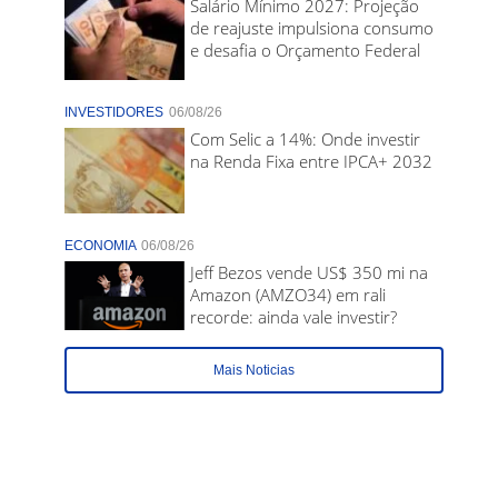
Salário Mínimo 2027: Projeção
de reajuste impulsiona consumo
e desafia o Orçamento Federal
INVESTIDORES
06/08/26
Com Selic a 14%: Onde investir
na Renda Fixa entre IPCA+ 2032
ECONOMIA
06/08/26
Jeff Bezos vende US$ 350 mi na
Amazon (AMZO34) em rali
recorde: ainda vale investir?
Mais Noticias