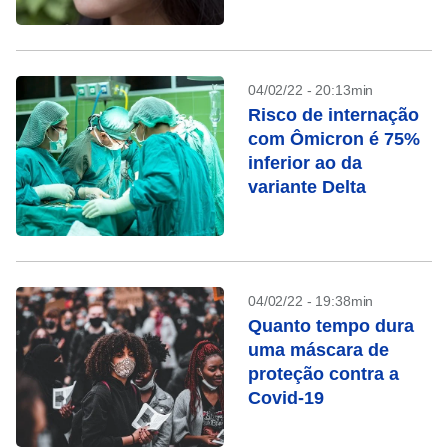
04/02/22 - 20:13min
Risco de internação
com Ômicron é 75%
inferior ao da
variante Delta
04/02/22 - 19:38min
Quanto tempo dura
uma máscara de
proteção contra a
Covid-19