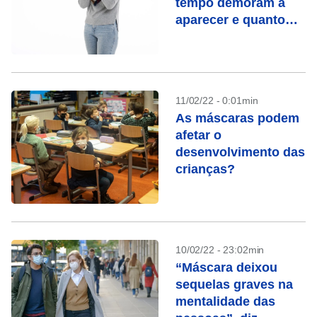
tempo demoram a
aparecer e quanto
tempo duram?
11/02/22 - 0:01min
As máscaras podem
afetar o
desenvolvimento das
crianças?
10/02/22 - 23:02min
“Máscara deixou
sequelas graves na
mentalidade das