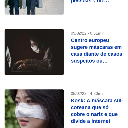
pessoas”, diz
especialista
09/02/22 - 0:51min
Centro europeu
sugere máscaras em
casa diante de casos
suspeitos ou
confirmados
05/02/22 - 4:30min
Kosk: A máscara sul-
coreana que só
cobre o nariz e que
divide a Internet