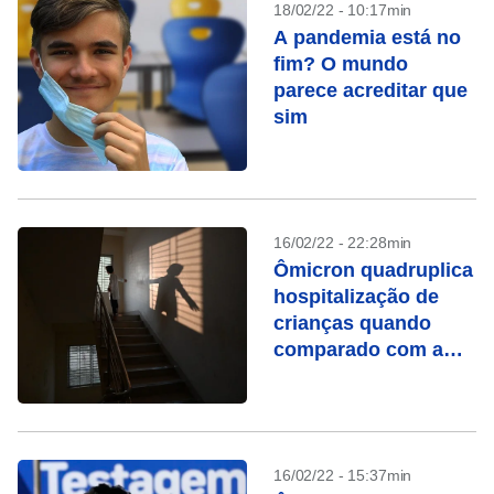
18/02/22 - 10:17min
A pandemia está no
fim? O mundo
parece acreditar que
sim
16/02/22 - 22:28min
Ômicron quadruplica
hospitalização de
crianças quando
comparado com a
variante Delta
16/02/22 - 15:37min