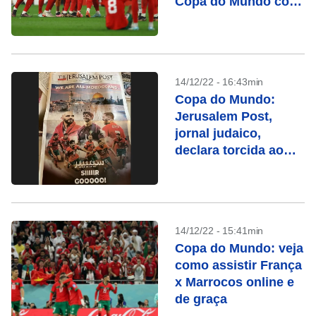
Copa do Mundo com
Argentina
14/12/22 - 16:43min
Copa do Mundo:
Jerusalem Post,
jornal judaico,
declara torcida ao
Marrocos
14/12/22 - 15:41min
Copa do Mundo: veja
como assistir França
x Marrocos online e
de graça