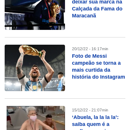
deixar sua marca na
Calçada da Fama do
Maracanã
20/12/22 - 16:17min
Foto de Messi
campeão se torna a
mais curtida da
história do Instagram
15/12/22 - 21:07min
‘Abuela, la la la la’:
saiba quem é a