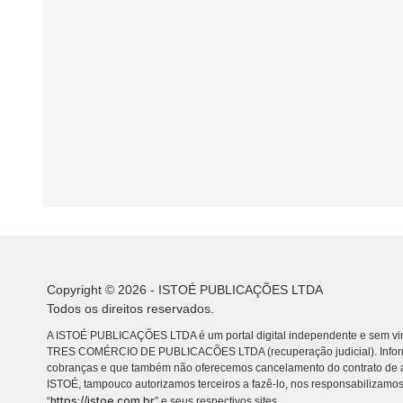
Copyright © 2026 - ISTOÉ PUBLICAÇÕES LTDA
Todos os direitos reservados.
A ISTOÉ PUBLICAÇÕES LTDA é um portal digital independente e sem vin
TRES COMÉRCIO DE PUBLICACÕES LTDA (recuperação judicial). Info
cobranças e que também não oferecemos cancelamento do contrato de a
ISTOÉ, tampouco autorizamos terceiros a fazê-lo, nos responsabilizamos
https://istoe.com.br
“
” e seus respectivos sites.