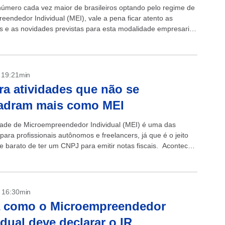
mero cada vez maior de brasileiros optando pelo regime de
eendedor Individual (MEI), vale a pena ficar atento as
s e as novidades previstas para esta modalidade empresarial
Entre as...
- 19:21min
ra atividades que não se
adram mais como MEI
ade de Microempreendedor Individual (MEI) é uma das
 para profissionais autônomos e freelancers, já que é o jeito
 e barato de ter um CNPJ para emitir notas fiscais. Acontece
- 16:30min
a como o Microempreendedor
idual deve declarar o IR