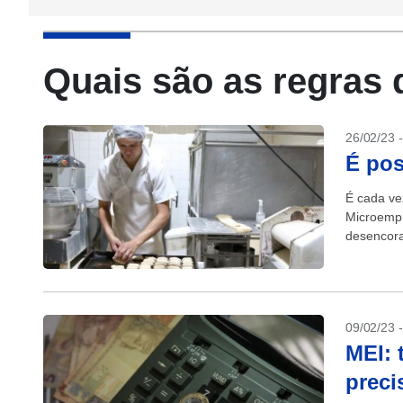
Quais são as regras 
26/02/23 
É pos
É cada ve
Microempr
desencora
negócio, 
09/02/23 
MEI: 
preci