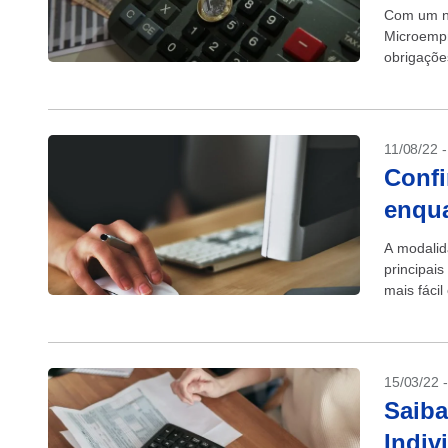
Com um nú
Microempr
obrigaçõe
em 2023. 
11/08/22 
Confi
enqu
A modalid
principais
mais fácil
que...
15/03/22 
Saib
Indiv