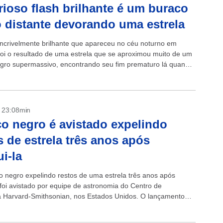
rioso flash brilhante é um buraco
 distante devorando uma estrela
incrivelmente brilhante que apareceu no céu noturno em
 foi o resultado de uma estrela que se aproximou muito de um
gro supermassivo, encontrando seu fim prematuro lá quando
- 23:08min
o negro é avistado expelindo
s de estrela três anos após
ui-la
 negro expelindo restos de uma estrela três anos após
 foi avistado por equipe de astronomia do Centro de
ca Harvard-Smithsonian, nos Estados Unidos. O lançamento
s ocorre a 50% da...