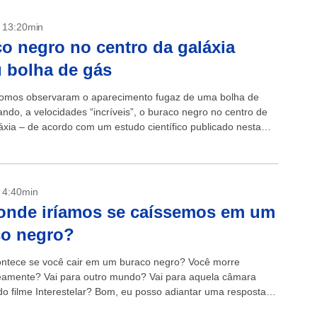
- 13:20min
o negro no centro da galáxia
 bolha de gás
omos observaram o aparecimento fugaz de uma bolha de
ando, a velocidades “incríveis”, o buraco negro no centro de
áxia – de acordo com um estudo científico publicado nesta
a (22)....
- 4:40min
onde iríamos se caíssemos em um
co negro?
ntece se você cair em um buraco negro? Você morre
eamente? Vai para outro mundo? Vai para aquela câmara
 do filme Interestelar? Bom, eu posso adiantar uma resposta:
abe. O...