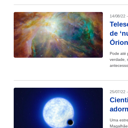
14/08/22 
Teles
de ‘n
Ório
Pode até 
verdade, 
antecesso
europeia 
25/07/22 
Cient
adorm
Uma estre
Magalhães