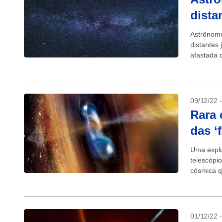
dista
Astrônomo
distantes 
afastada 
09/12/22 
Rara 
das ‘
Uma explo
telescópi
cósmica q
platina. A.
01/12/22 