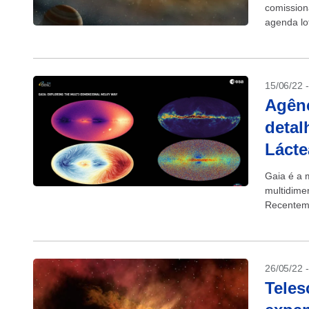
comission
agenda lo
observando
15/06/22 
Agênc
detal
Lácte
Gaia é a 
multidime
Recenteme
que...
26/05/22 
Teles