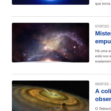
que torna 
fenômeno,
07/07/22 
Miste
empur
Há uma en
está nos
exatament
sabemos o
06/07/22 
A col
obser
O Telescó