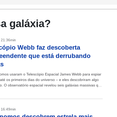
a galáxia?
- 21:36min
cópio Webb faz descoberta
eendente que está derrubando
as
omos usaram o Telescópio Espacial James Webb para espiar
até os primeiros dias do universo – e eles descobriram algo
o. O observatório espacial revelou seis galáxias massivas que
entre...
- 16:49min
nomos descobrem estrela mais