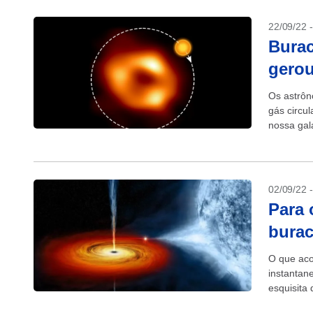
22/09/22 
Burac
gerou
Os astrôn
gás circul
nossa gal
quinta-feir
02/09/22 
Para 
bura
O que aco
instantan
esquisita
ninguém s