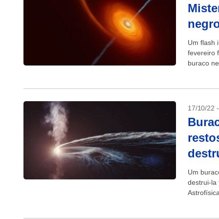
Miste
negro
Um flash 
fevereiro
buraco ne
foi feito...
17/10/22 
Burac
resto
destr
Um buraco
destrui-la
Astrofísi
dos resto