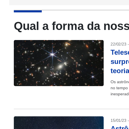
Qual a forma da noss
22/02/23 
Teles
surpr
teori
Os astrôn
no tempo 
inesperad
existiram 
15/01/23 
Astrô