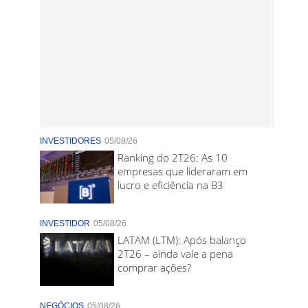
INVESTIDORES
05/08/26
Ranking do 2T26: As 10
empresas que lideraram em
lucro e eficiência na B3
INVESTIDOR
05/08/26
LATAM (LTM): Após balanço
2T26 – ainda vale a pena
comprar ações?
NEGÓCIOS
05/08/26