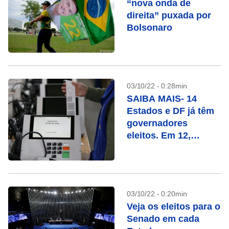
“nova onda de
direita” puxada por
Bolsonaro
03/10/22 - 0:28min
SAIBA MAIS- 14
Estados e DF já têm
governadores
eleitos. Em 12,
haverá segundo
turno. Veja a lista
03/10/22 - 0:20min
Veja os eleitos para o
Senado em cada