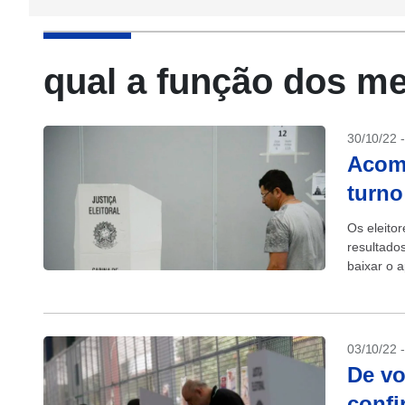
qual a função dos m
30/10/22 
Acom
turno
Os eleito
resultado
baixar o a
disponível
03/10/22 
De vo
confi