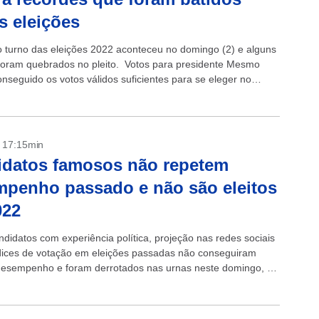
s eleições
o turno das eleições 2022 aconteceu no domingo (2) e alguns
foram quebrados no pleito. Votos para presidente Mesmo
onseguido os votos válidos suficientes para se eleger no
uiz...
- 17:15min
idatos famosos não repetem
penho passado e não são eleitos
022
ndidatos com experiência política, projeção nas redes sociais
ndices de votação em eleições passadas não conseguiram
 desempenho e foram derrotados nas urnas neste domingo, 2.
eles que já...