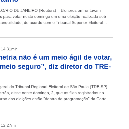
O/RIO DE JANEIRO (Reuters) – Eleitores enfrentavam
las para votar neste domingo em uma eleição realizada sob
ranquilidade, de acordo com o Tribunal Superior Eleitoral
esar de uma campanha...
- 14:31min
etria não é um meio ágil de votar,
meio seguro”, diz diretor do TRE-
geral do Tribunal Regional Eleitoral de São Paulo (TRE-SP),
rrêa, disse neste domingo, 2, que as filas registradas no
turno das eleições estão “dentro da programação” da Corte
Ele lembra...
- 12:27min