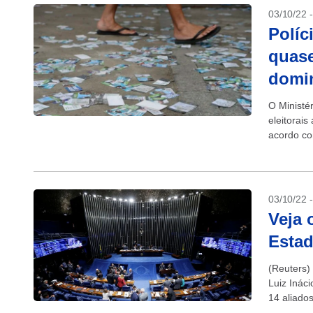
03/10/22 
Políc
quase
domi
O Ministé
eleitorais
acordo co
03/10/22 
Veja 
Esta
(Reuters) 
Luiz Ináci
14 aliado
Senado, s