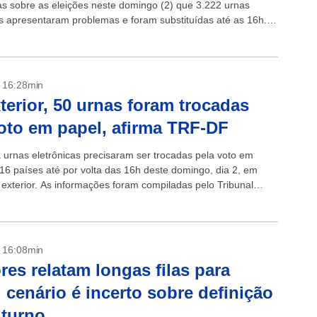
as sobre as eleições neste domingo (2) que 3.222 urnas
as apresentaram problemas e foram substituídas até as 16h.
corresponde a 0,60%...
- 16:28min
terior, 50 urnas foram trocadas
oto em papel, afirma TRF-DF
 urnas eletrônicas precisaram ser trocadas pela voto em
16 países até por volta das 16h deste domingo, dia 2, em
 exterior. As informações foram compiladas pelo Tribunal
leitoral...
- 16:08min
ores relatam longas filas para
; cenário é incerto sobre definição
 turno