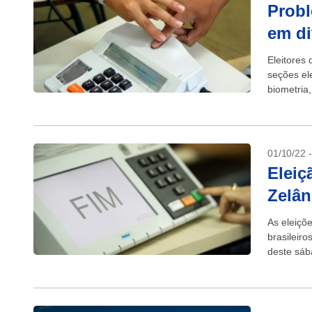
Probl
em di
Eleitores 
seções el
biometria
01/10/22 
Eleiç
Zelân
As eleiçõ
brasileir
deste sába