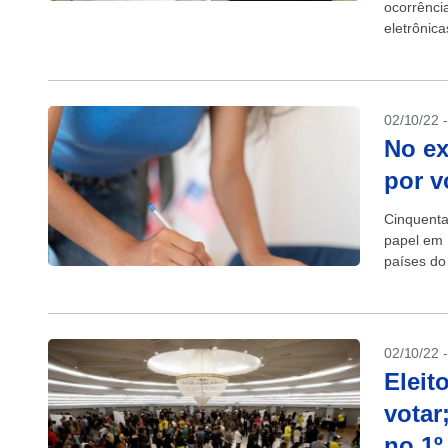
ocorrênci
eletrônic
O número 
02/10/22 
No ex
por v
Cinquenta
papel em 
países do
Regional E
02/10/22 
Eleit
votar
no 1º