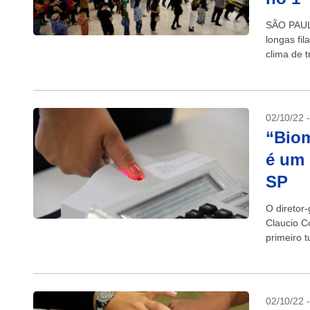
SÃO PAUL
longas fi
clima de t
(TSE), ap
02/10/22 
“Biom
é um 
SP
O diretor-
Claucio Co
primeiro 
Eleitoral. 
02/10/22 