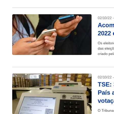
02/10/22 
Acomp
2022 
Os eleito
das eleiçõ
criado pel
Google Pla
02/10/22 
TSE: 
País 
vota
O Tribunal