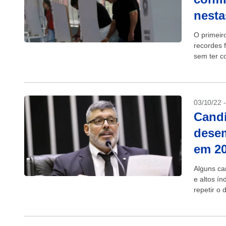
nesta
O primeir
recordes 
sem ter c
domingo, L
03/10/22 
Cand
desem
em 2
Alguns ca
e altos í
repetir o
Mesmo aqu