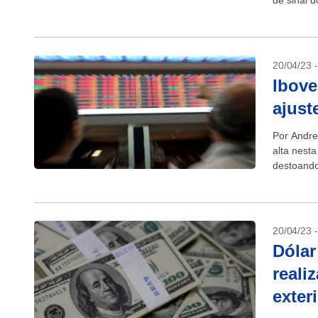
de sinal d
enquanto i
20/04/23 
Ibove
ajust
Por Andre
alta nesta
destoando
20/04/23 
Dólar
reali
exter