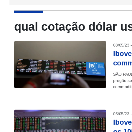
qual cotação dólar 
08/05/23 
Ibove
commo
SÃO PAULO
pregão se
commoditi
ajudou pap
05/05/23 
Ibove
os 10