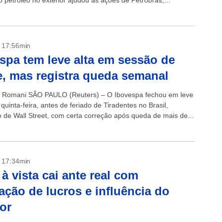
o petróleo no exterior ajudou as ações de Petrobras,
nvestidores...
- 17:56min
spa tem leve alta em sessão de
e, mas registra queda semanal
 Romani SÃO PAULO (Reuters) – O Ibovespa fechou em leve
 quinta-feira, antes de feriado de Tiradentes no Brasil,
 de Wall Street, com certa correção após queda de mais de...
- 17:34min
 à vista cai ante real com
zação de lucros e influência do
ior