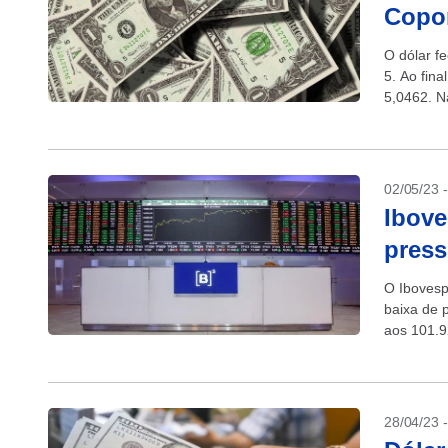
Copo
O dólar fe
5. Ao fin
5,0462. Na
02/05/23 
Ibove
press
O Ibovesp
baixa de 
aos 101.9
13,75% e.
28/04/23 