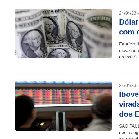
24/04/23 
Dólar
com o
Fabrício 
esvaziada 
do exteri
24/04/23 
Ibove
virad
dos 
SÃO PAULO
nesta seg