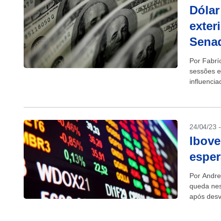
Dólar
exter
Sena
Por Fabrí
sessões em
influencia
24/04/23 
Ibove
espe
Por Andr
queda nes
após desv
aguardam 