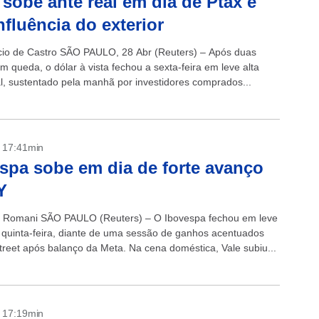
 sobe ante real em dia de Ptax e
nfluência do exterior
cio de Castro SÃO PAULO, 28 Abr (Reuters) – Após duas
 queda, o dólar à vista fechou a sexta-feira em leve alta
al, sustentado pela manhã por investidores comprados...
- 17:41min
spa sobe em dia de forte avanço
Y
 Romani SÃO PAULO (Reuters) – O Ibovespa fechou em leve
a quinta-feira, diante de uma sessão de ganhos acentuados
treet após balanço da Meta. Na cena doméstica, Vale subiu...
- 17:19min