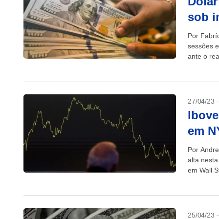
Dólar
sob i
Por Fabrí
sessões em
ante o re
27/04/23 
Ibove
em N
Por Andre
alta nest
em Wall S
25/04/23 