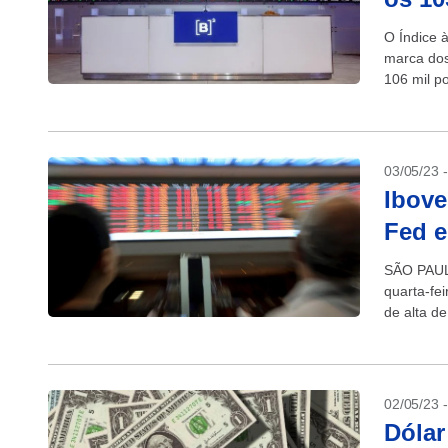
O Índice à
marca dos
106 mil po
03/05/23 
Ibove
Fed e
SÃO PAULO
quarta-fe
de alta de
doméstico
02/05/23 
Dólar