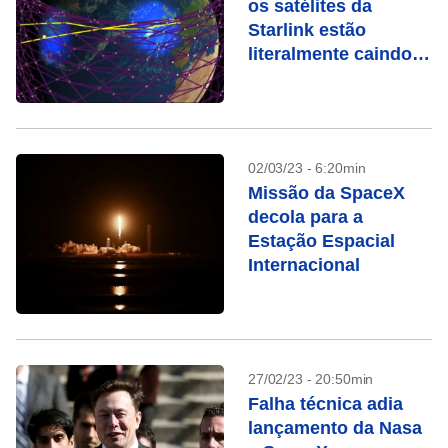
os satélites da
Starlink estão
literalmente caindo
do céu
02/03/23 - 6:20min
Missão da SpaceX
decola para a
Estação Espacial
Internacional
27/02/23 - 20:50min
Falha técnica adia
lançamento da Nasa