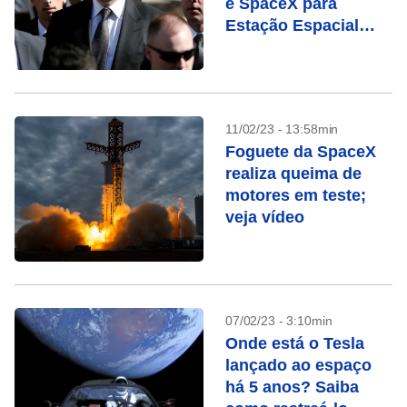
e SpaceX para
Estação Espacial
Internacional
11/02/23 - 13:58min
Foguete da SpaceX
realiza queima de
motores em teste;
veja vídeo
07/02/23 - 3:10min
Onde está o Tesla
lançado ao espaço
há 5 anos? Saiba