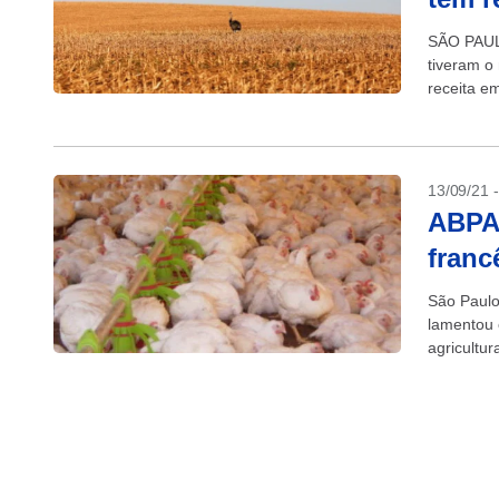
SÃO PAULO
tiveram o
receita e
Ministério.
13/09/21 
ABPA 
franc
São Paulo
lamentou 
agricultu
produzida.