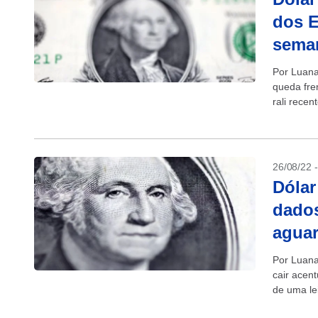
dos E
sema
Por Luana
queda fre
rali rece
norte-ame
26/08/22 
Dólar
dados
aguar
Por Luana
cair acen
de uma le
esperado,.