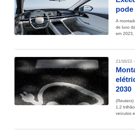
pode 
A montado
de luxo d
em 2023, 
21/10/22 
Monta
elétr
2030
(Reuters)
1,2 trilh
veículos 
acordo co