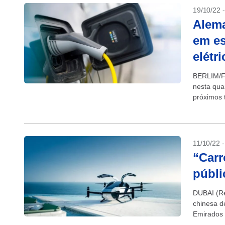
19/10/22 
Alema
em es
elétr
BERLIM/F
nesta quar
próximos 
bateria de
11/10/22 
“Carr
públi
DUBAI (Re
chinesa d
Emirados 
elétrica e