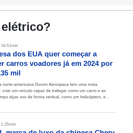
elétrico?
- 16:51min
esa dos EUA quer começar a
r carros voadores já em 2024 por
35 mil
a norte-americana Doroni Aerospace tem uma meta
: criar um veículo capaz de trafegar como um carro e ao
po alçar voo de forma vertical, como um helicóptero, e
 vendê-lo...
- 1:25min
, marca de luxo da chinesa Chery,