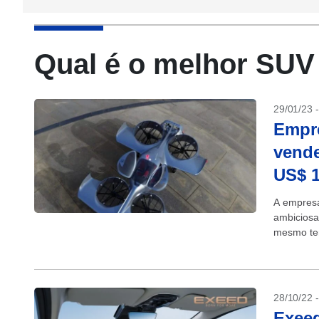
Qual é o melhor SUV 
29/01/23 
Empr
vende
US$ 1
A empres
ambiciosa
mesmo tem
começar a
28/10/22 
Exeed