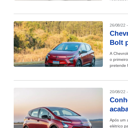
26/08/22 
Chevr
Bolt 
A Chevrol
o primeir
pretende 
20/08/22 
Conhe
acaba
Após um a
elétrico p