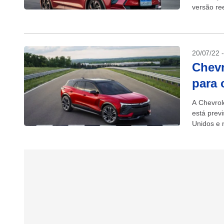
versão re
20/07/22 
Chevr
para 
A Chevrol
está prev
Unidos e 
Brasil....