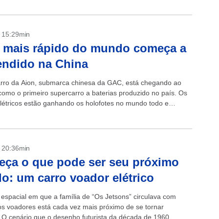
- 15:29min
 mais rápido do mundo começa a
endido na China
rro da Aion, submarca chinesa da GAC, está chegando ao
omo o primeiro supercarro a baterias produzido no país. Os
létricos estão ganhando os holofotes no mundo todo e
...
- 20:36min
ça o que pode ser seu próximo
lo: um carro voador elétrico
o espacial em que a família de “Os Jetsons” circulava com
os voadores está cada vez mais próximo de se tornar
. O cenário que o desenho futurista da década de 1960...