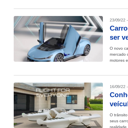
23/09/22 
Carro
ser v
O novo ca
mercado c
motores e
quebrando
16/09/22 
Conhe
veícu
O trânsit
seus carr
realidade