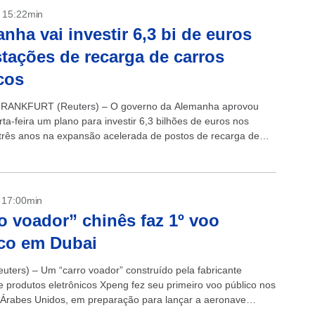
- 15:22min
nha vai investir 6,3 bi de euros
tações de recarga de carros
icos
RANKFURT (Reuters) – O governo da Alemanha aprovou
ta-feira um plano para investir 6,3 bilhões de euros nos
três anos na expansão acelerada de postos de recarga de
 veículos elétricos....
- 17:00min
o voador” chinês faz 1º voo
co em Dubai
uters) – Um “carro voador” construído pela fabricante
e produtos eletrônicos Xpeng fez seu primeiro voo público nos
Árabes Unidos, em preparação para lançar a aeronave
m vários países. O...