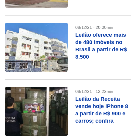
32,3 mil
08/12/21 - 20:00min
Leilão oferece mais
de 480 imóveis no
Brasil a partir de R$
8.500
08/12/21 - 12:22min
Leilão da Receita
vende hoje iPhone 8
a partir de R$ 900 e
carros; confira