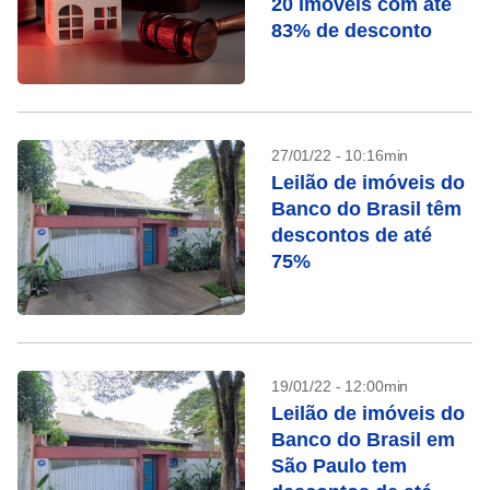
20 imóveis com até
83% de desconto
27/01/22 - 10:16min
Leilão de imóveis do
Banco do Brasil têm
descontos de até
75%
19/01/22 - 12:00min
Leilão de imóveis do
Banco do Brasil em
São Paulo tem