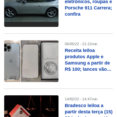
eletrônicos, roupas e
Porsche 911 Carrera;
confira
06/05/22 - 21:22min
Receita leiloa
produtos Apple e
Samsung a partir de
R$ 100; lances vão
até esta segunda
(16), confira
14/02/22 - 14:47min
Bradesco leiloa a
partir desta terça (15)