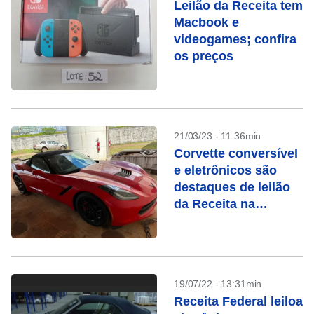
Leilão da Receita tem
Macbook e
videogames; confira
os preços
21/03/23 - 11:36min
Corvette conversível
e eletrônicos são
destaques de leilão
da Receita na
semana que vem
19/07/22 - 13:31min
Receita Federal leiloa