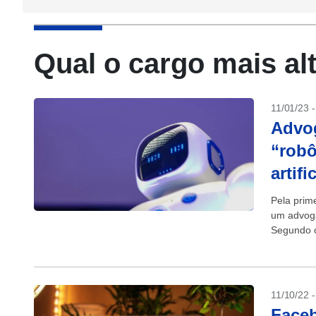
Qual o cargo mais a
11/01/23 
Advog
“robô
artifi
Pela prime
um advoga
Segundo o
uma...
11/10/22 
Faceb