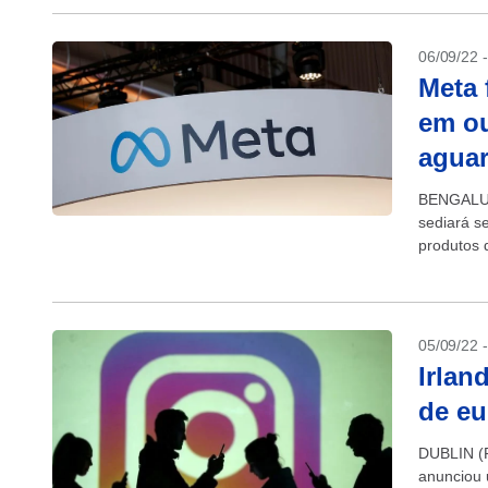
06/09/22 
Meta 
em ou
agua
BENGALURU
sediará s
produtos 
lançar se
05/09/22 
Irlan
de eu
DUBLIN (R
anunciou 