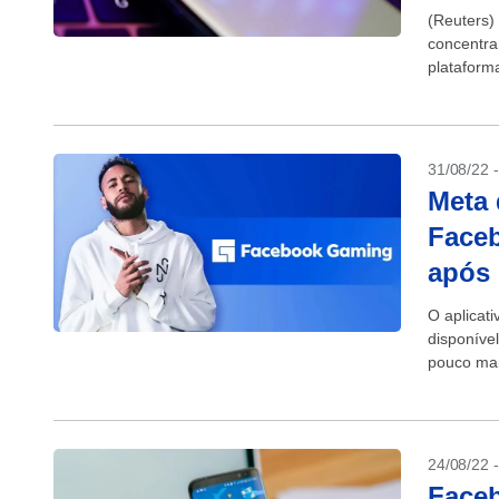
(Reuters)
concentra
plataform
empresa n
31/08/22 
Meta 
Face
após
O aplicat
disponíve
pouco mai
usuários,.
24/08/22 
Face