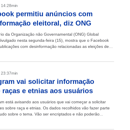
- 14:28min
ook permitiu anúncios com
formação eleitoral, diz ONG
rio da Organização não Governamental (ONG) Global
divulgado nesta segunda-feira (15), mostra que o Facebook
publicações com desinformação relacionadas as eleições de
rasil. “Os anúncios continham informações falsas sobre a...
- 23:37min
gram vai solicitar informação
 raças e etnias aos usuários
am está avisando aos usuários que vai começar a solicitar
es sobre raça e etnias. Os dados recolhidos vão fazer parte
udo sobre o tema. Vão ser encriptados e não poderão...