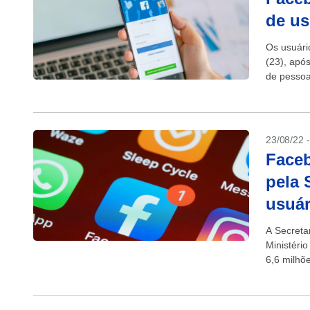
de us
Os usuári
(23), apó
de pessoa
celebrida
23/08/22 
Faceb
pela 
usuár
A Secreta
Ministéri
6,6 milhõe
publicada 