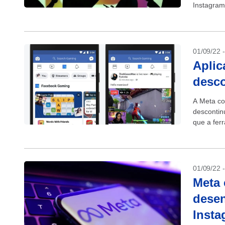
Instagram
A...
01/09/22 
Aplic
desc
A Meta co
descontin
que a fer
na rede s
01/09/22 
Meta 
desen
Insta