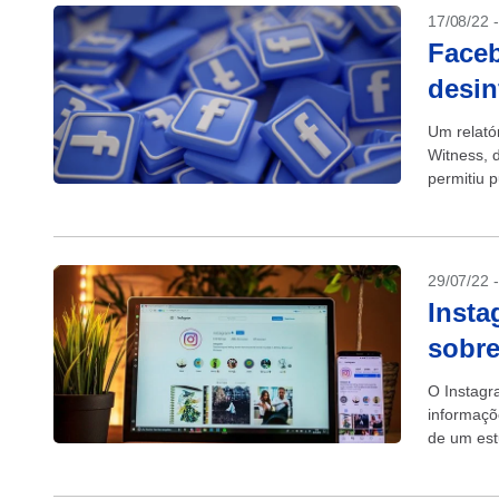
17/08/22 
Faceb
desin
Um relató
Witness, 
permitiu 
2022 no B
29/07/22 
Insta
sobre
O Instagr
informaçõ
de um est