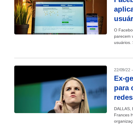
aplic
usuár
O Faceboo
parecem v
usuários.
e dos...
22/09/22 
Ex-ge
para 
redes
DALLAS, E
Frances H
organizaç
causados p