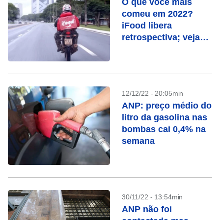
O que você mais
comeu em 2022?
iFood libera
retrospectiva; veja
como usar
12/12/22 - 20:05min
ANP: preço médio do
litro da gasolina nas
bombas cai 0,4% na
semana
30/11/22 - 13:54min
ANP não foi