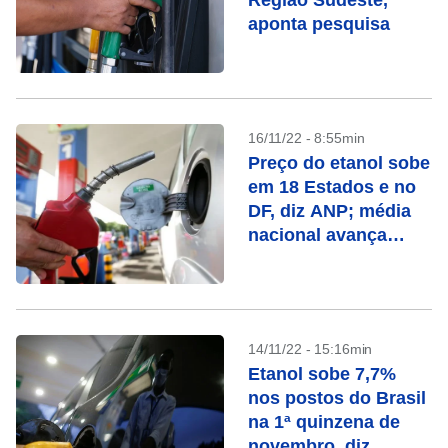
Região Sudeste,
aponta pesquisa
16/11/22 - 8:55min
Preço do etanol sobe
em 18 Estados e no
DF, diz ANP; média
nacional avança
2,43%
14/11/22 - 15:16min
Etanol sobe 7,7%
nos postos do Brasil
na 1ª quinzena de
novembro, diz