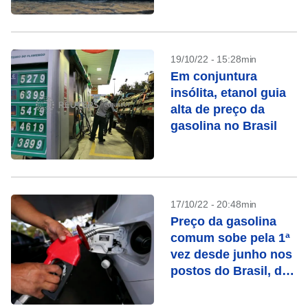
19/10/22 - 15:28min
Em conjuntura
insólita, etanol guia
alta de preço da
gasolina no Brasil
17/10/22 - 20:48min
Preço da gasolina
comum sobe pela 1ª
vez desde junho nos
postos do Brasil, diz
ANP