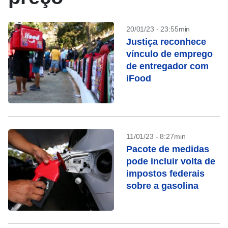
20/01/23 - 23:55min
Justiça reconhece
vínculo de emprego
de entregador com
iFood
11/01/23 - 8:27min
Pacote de medidas
pode incluir volta de
impostos federais
sobre a gasolina