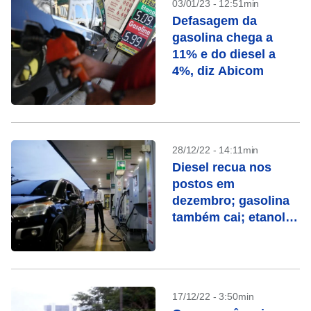
03/01/23 - 12:51min
Defasagem da
gasolina chega a
11% e do diesel a
4%, diz Abicom
28/12/22 - 14:11min
Diesel recua nos
postos em
dezembro; gasolina
também cai; etanol
sobe, diz Ticket Log
17/12/22 - 3:50min