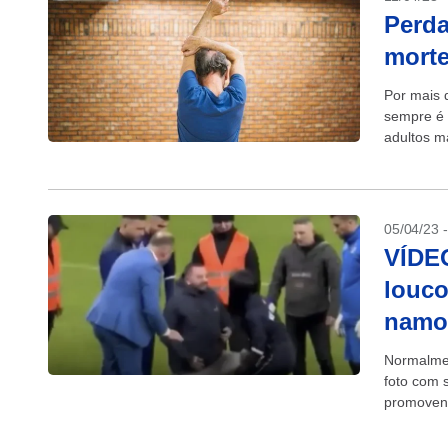
Perda
morte
Por mais 
sempre é 
adultos m
05/04/23 
VÍDEO
louco
namo
Normalmen
foto com 
promovend
entanto, u