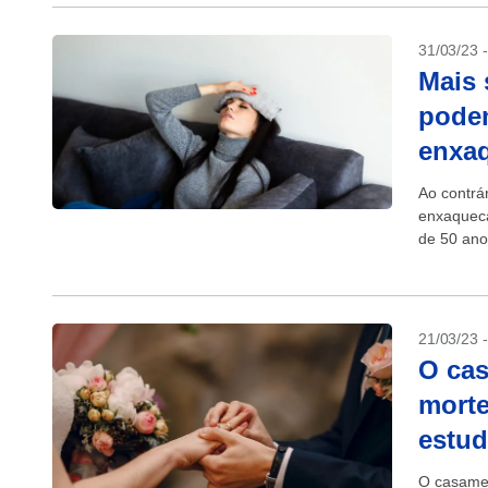
31/03/23 
Mais 
podem
enxa
Ao contrá
enxaquec
de 50 ano
21/03/23 
O cas
morte
estu
O casamen