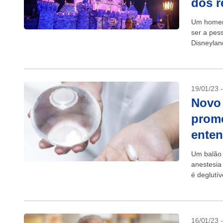
dos r
Um homem 
ser a pes
Disneylan
localizado
19/01/23 
Novo 
prome
ente
Um balão 
anestesia 
é deglutí
se...
16/01/23 