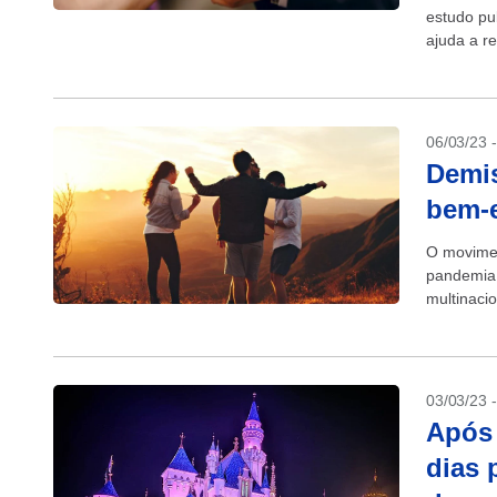
estudo pu
ajuda a r
06/03/23 
Demis
bem-e
O movimen
pandemia,
multinaci
a questão
03/03/23 
Após 
dias 