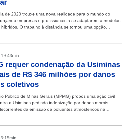
ar
a de 2020 trouxe uma nova realidade para o mundo do
 forçando empresas e profissionais a se adaptarem a modelos
 híbridos. O trabalho à distância se tornou uma opção
- 19:43min
 requer condenação da Usiminas
is de R$ 346 milhões por danos
s coletivos
rio Público de Minas Gerais (MPMG) propôs uma ação civil
ontra a Usiminas pedindo indenização por danos morais
 decorrentes da emissão de poluentes atmosféricos na
a empresa em Ipatinga (MG),...
- 3:15min