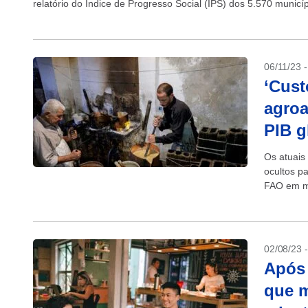
relatório do Índice de Progresso Social (IPS) dos 5.570 municípi
06/11/23 
‘Cust
agroa
PIB g
Os atuais
ocultos p
FAO em ma
de...
02/08/23 
Após 
que m