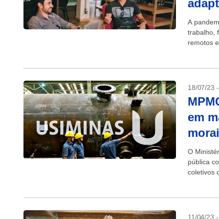
adapt
A pandemi
trabalho,
remotos e
popular...
18/07/23 
MPMG
em ma
morai
O Ministé
pública c
coletivos
unidade d
11/04/23 