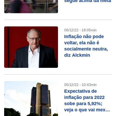
segue acima da meta
08/12/22 - 18:05min
Inflação não pode
voltar, ela não é
socialmente neutra,
diz Alckmin
05/12/22 - 10:43min
Expectativa de
inflação para 2022
sobe para 5,92%;
veja o que vai mexer