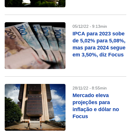
com seu bolso esta
semana
05/12/22 - 9:13min
IPCA para 2023 sobe
de 5,02% para 5,08%,
mas para 2024 segue
em 3,50%, diz Focus
28/11/22 - 8:55min
Mercado eleva
projeções para
inflação e dólar no
Focus