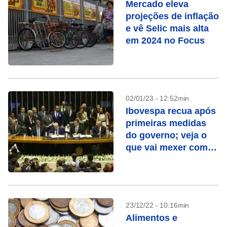
Mercado eleva
projeções de inflação
e vê Selic mais alta
em 2024 no Focus
02/01/23 - 12:52min
Ibovespa recua após
primeiras medidas
do governo; veja o
que vai mexer com o
mercado nesta
semana
23/12/22 - 10:16min
Alimentos e