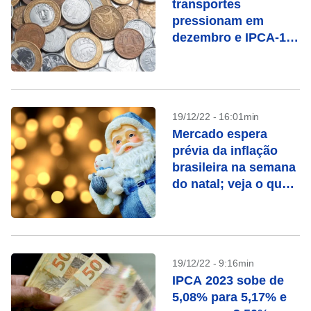
transportes
pressionam em
dezembro e IPCA-15
fecha 2022 com alta
de quase 6%
19/12/22 - 16:01min
Mercado espera
prévia da inflação
brasileira na semana
do natal; veja o que
vai mexer com o seu
bolso
19/12/22 - 9:16min
IPCA 2023 sobe de
5,08% para 5,17% e