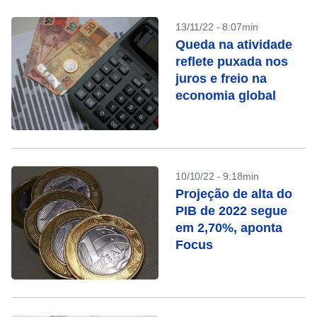
13/11/22 - 8:07min
Queda na atividade
reflete puxada nos
juros e freio na
economia global
10/10/22 - 9:18min
Projeção de alta do
PIB de 2022 segue
em 2,70%, aponta
Focus