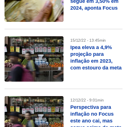
segue em 3,50% em
2024, aponta Focus
15/12/22 - 13:45min
Ipea eleva a 4,9%
projeção para
inflação em 2023,
com estouro da meta
12/12/22 - 9:01min
Perspectiva para
inflação no Focus
este ano cai, mas