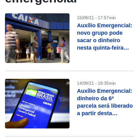
15/09/21 - 17:57min
Auxílio Emergencial:
novo grupo pode
sacar o dinheiro
nesta quinta-feira
(16), confira
14/09/21 - 18:35min
Auxílio Emergencial:
dinheiro da 6ª
parcela será liberado
a partir desta
semana