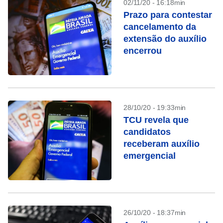
02/11/20 - 16:18min
Prazo para contestar
cancelamento da
extensão do auxílio
encerrou
28/10/20 - 19:33min
TCU revela que
candidatos
receberam auxílio
emergencial
26/10/20 - 18:37min