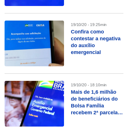
19/10/20 - 19:25min
Confira como
contestar a negativa
do auxílio
emergencial
19/10/20 - 18:10min
Mais de 1,6 milhão
de beneficiários do
Bolsa Família
recebem 2ª parcela
de auxílio residual