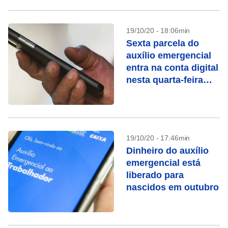
19/10/20 - 18:06min
Sexta parcela do
auxílio emergencial
entra na conta digital
nesta quarta-feira
(21)
19/10/20 - 17:46min
Dinheiro do auxílio
emergencial está
liberado para
nascidos em outubro