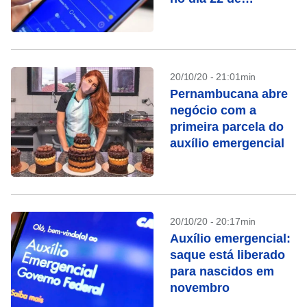
novembro
20/10/20 - 21:01min
Pernambucana abre
negócio com a
primeira parcela do
auxílio emergencial
20/10/20 - 20:17min
Auxílio emergencial:
saque está liberado
para nascidos em
novembro