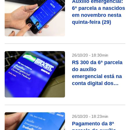
Auxílio emergencial:
6ª parcela a nascidos
em novembro nesta
quinta-feira (29)
26/10/20 - 18:30min
R$ 300 da 6ª parcela
do auxílio
emergencial está na
conta digital dos
nascidos em
setembro
26/10/20 - 18:23min
Pagamento da 8ª