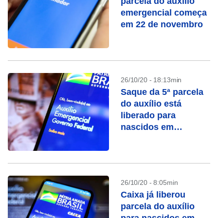
parcela do auxílio
emergencial começa
em 22 de novembro
26/10/20 - 18:13min
Saque da 5ª parcela
do auxílio está
liberado para
nascidos em
dezembro
26/10/20 - 8:05min
Caixa já liberou
parcela do auxílio