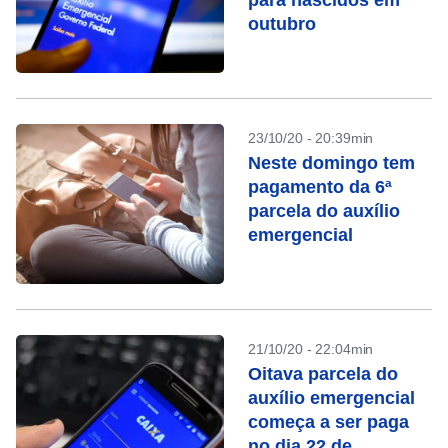
para nascidos em
outubro
23/10/20 - 20:39min
Neste domingo tem
pagamento da 6ª
parcela do auxílio
emergencial
21/10/20 - 22:04min
Oitava parcela do
auxílio emergencial
começa a ser paga
no dia 22 de