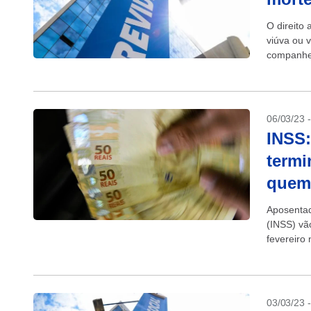
O direito
viúva ou 
companheir
06/03/23 
INSS:
termi
quem
Aposentad
(INSS) vã
fevereiro
com cartão
03/03/23 