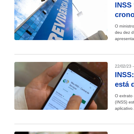
INSS 
crono
O ministr
deu dez d
apresenta
da chamad
22/02/23 
INSS:
está 
O extrato
(INSS) es
aplicativ
anualmente