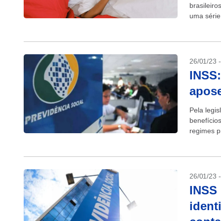
brasileiro
uma série
mesmo ped
26/01/23 
INSS:
apose
Pela legis
benefício
regimes pr
Regime Ge
26/01/23 
INSS 
ident