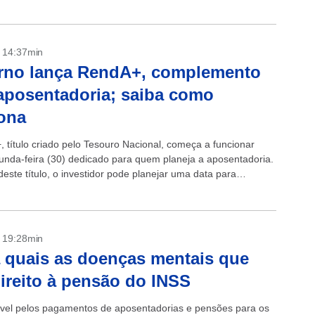
- 14:37min
rno lança RendA+, complemento
aposentadoria; saiba como
ona
 título criado pelo Tesouro Nacional, começa a funcionar
unda-feira (30) dedicado para quem planeja a aposentadoria.
este título, o investidor pode planejar uma data para
oria garantindo o recebimento...
- 19:28min
 quais as doenças mentais que
ireito à pensão do INSS
el pelos pagamentos de aposentadorias e pensões para os