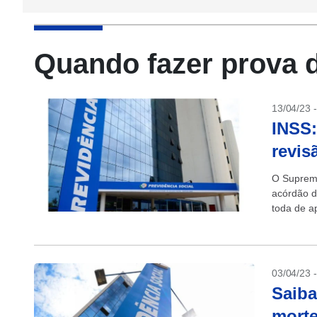
Quando fazer prova 
13/04/23 
INSS:
revis
O Supremo
acórdão d
toda de a
(INSS). C
03/04/23 
Saiba
morte