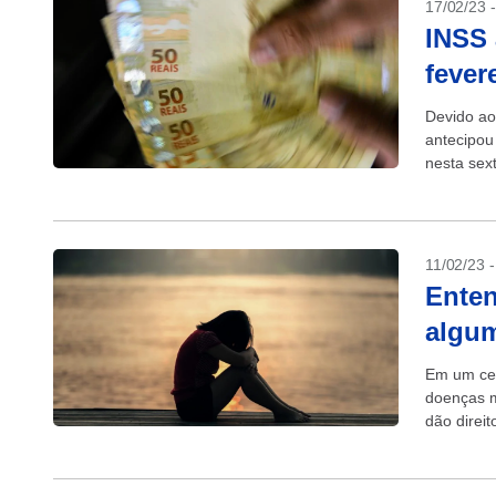
17/02/23 
INSS 
fever
Devido ao
antecipou
nesta sex
do mês de
11/02/23 
Enten
algum
Em um cen
doenças m
dão direi
invalidez. 