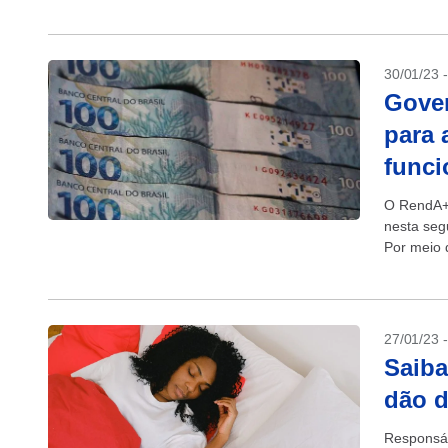
30/01/23 
Gove
para 
funci
O RendA+,
nesta seg
Por meio d
aposentad
27/01/23 
Saiba
dão d
Responsáv