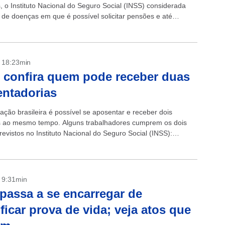
s, o Instituto Nacional do Seguro Social (INSS) considerada
 de doenças em que é possível solicitar pensões e até
ir aposentadoria por invalidez. ...
- 18:23min
 confira quem pode receber duas
ntadorias
lação brasileira é possível se aposentar e receber dois
s ao mesmo tempo. Alguns trabalhadores cumprem os dois
evistos no Instituto Nacional do Seguro Social (INSS):
ral de Previdência Social (RGPS) e...
- 9:31min
passa a se encarregar de
ificar prova de vida; veja atos que