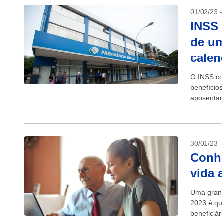
01/02/23 
INSS 
de um
calen
O INSS co
benefício
aposentad
inflação m
30/01/23 
Conhe
vida 
Uma grand
2023 é qu
beneficiár