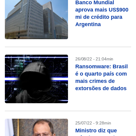
Banco Mundial
aprova mais US$900
mi de crédito para
Argentina
26/08/22 - 21:04min
Ransomware: Brasil
é o quarto país com
mais crimes de
extorsões de dados
25/07/22 - 9:28min
Ministro diz que