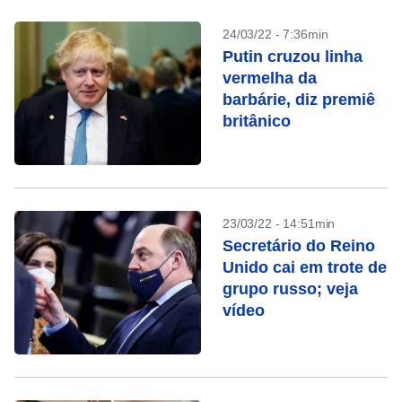
24/03/22 - 7:36min
Putin cruzou linha
vermelha da
barbárie, diz premiê
britânico
23/03/22 - 14:51min
Secretário do Reino
Unido cai em trote de
grupo russo; veja
vídeo