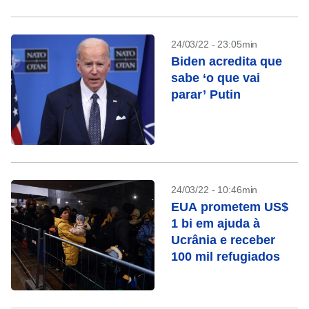
24/03/22 - 23:05min
Biden acredita que
sabe ‘o que vai
parar’ Putin
24/03/22 - 10:46min
EUA prometem US$
1 bi em ajuda à
Ucrânia e receber
100 mil refugiados