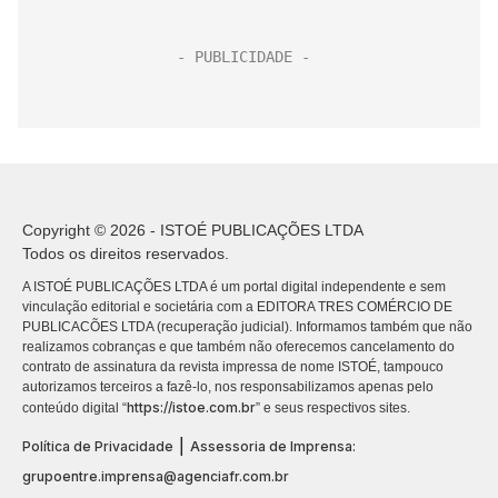
Copyright © 2026 - ISTOÉ PUBLICAÇÕES LTDA
Todos os direitos reservados.
A ISTOÉ PUBLICAÇÕES LTDA é um portal digital independente e sem
vinculação editorial e societária com a EDITORA TRES COMÉRCIO DE
PUBLICACÕES LTDA (recuperação judicial). Informamos também que não
realizamos cobranças e que também não oferecemos cancelamento do
contrato de assinatura da revista impressa de nome ISTOÉ, tampouco
autorizamos terceiros a fazê-lo, nos responsabilizamos apenas pelo
https://istoe.com.br
conteúdo digital “
” e seus respectivos sites.
|
Política de Privacidade
Assessoria de Imprensa:
grupoentre.imprensa@agenciafr.com.br