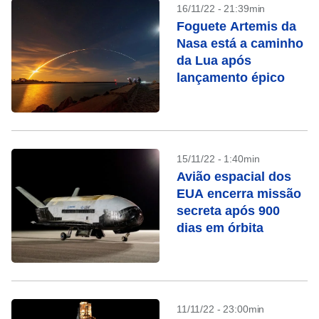
16/11/22 - 21:39min
Foguete Artemis da
Nasa está a caminho
da Lua após
lançamento épico
15/11/22 - 1:40min
Avião espacial dos
EUA encerra missão
secreta após 900
dias em órbita
11/11/22 - 23:00min