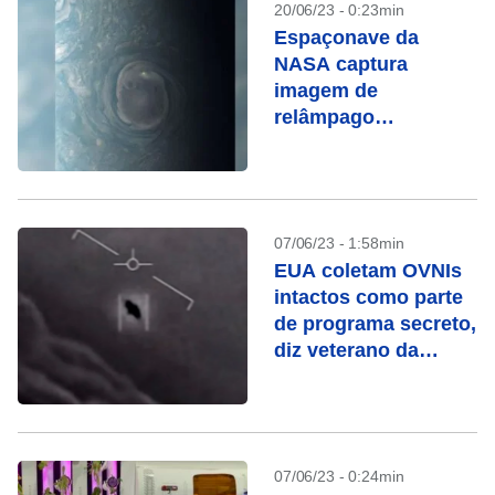
20/06/23 - 0:23min
Espaçonave da
NASA captura
imagem de
relâmpago
fantasmagórico em
Júpiter
07/06/23 - 1:58min
EUA coletam OVNIs
intactos como parte
de programa secreto,
diz veterano da
Força Aérea
07/06/23 - 0:24min