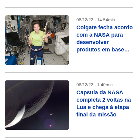
08/12/22 - 14:54min
Colgate fecha acordo
com a NASA para
desenvolver
produtos em base
espacial
06/12/22 - 1:40min
Capsula da NASA
completa 2 voltas na
Lua e chega à etapa
final da missão