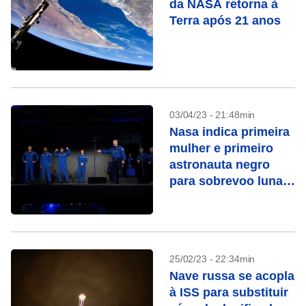
da NASA retorna à
Terra após 21 anos
03/04/23 - 21:48min
Nasa indica primeira
mulher e primeiro
astronauta negro
para sobrevoo lunar
com a Artemis 2
25/02/23 - 22:34min
Nave russa se acopla
à ISS para substituir