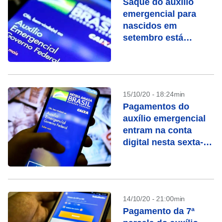
Saque do auxílio
emergencial para
nascidos em
setembro está
liberado
15/10/20 - 18:24min
Pagamentos do
auxílio emergencial
entram na conta
digital nesta sexta-
feira
14/10/20 - 21:00min
Pagamento da 7ª