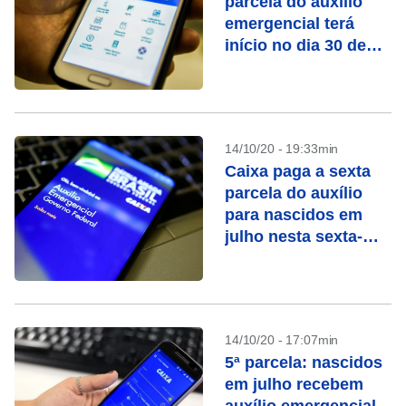
parcela do auxílio
emergencial terá
início no dia 30 de
outubro
14/10/20 - 19:33min
Caixa paga a sexta
parcela do auxílio
para nascidos em
julho nesta sexta-
feira (16)
14/10/20 - 17:07min
5ª parcela: nascidos
em julho recebem