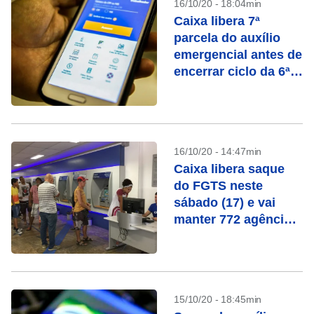
16/10/20 - 18:04min
Caixa libera 7ª
parcela do auxílio
emergencial antes de
encerrar ciclo da 6ª
prestação
16/10/20 - 14:47min
Caixa libera saque
do FGTS neste
sábado (17) e vai
manter 772 agências
abertas
15/10/20 - 18:45min