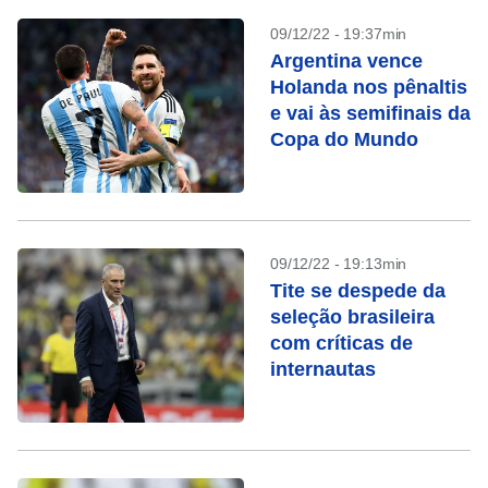
09/12/22 - 19:37min
Argentina vence
Holanda nos pênaltis
e vai às semifinais da
Copa do Mundo
09/12/22 - 19:13min
Tite se despede da
seleção brasileira
com críticas de
internautas