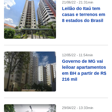
21/06/22 - 21:31min
Leilão do Itaú tem
casas e terrenos em
8 estados do Brasil
12/05/22 - 11:54min
Governo de MG vai
leiloar apartamentos
em BH a partir de R$
216 mil
29/04/22 - 13:33min