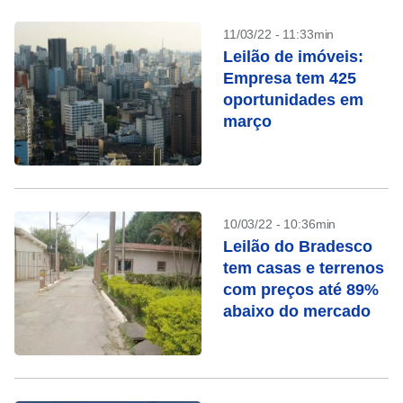
11/03/22 - 11:33min
Leilão de imóveis:
Empresa tem 425
oportunidades em
março
10/03/22 - 10:36min
Leilão do Bradesco
tem casas e terrenos
com preços até 89%
abaixo do mercado