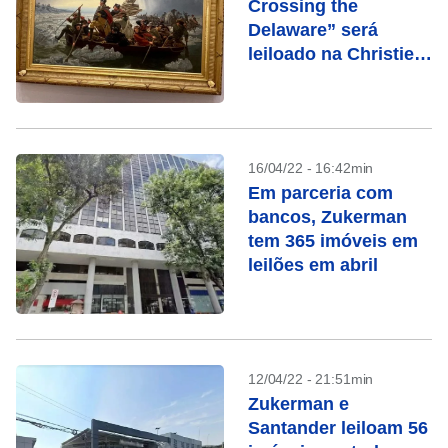
Crossing the
Delaware” será
leiloado na Christie’s
em maio
16/04/22 - 16:42min
Em parceria com
bancos, Zukerman
tem 365 imóveis em
leilões em abril
12/04/22 - 21:51min
Zukerman e
Santander leiloam 56