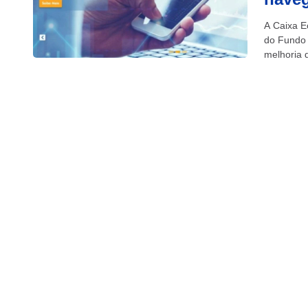
A Caixa E
do Fundo 
melhoria d
de...