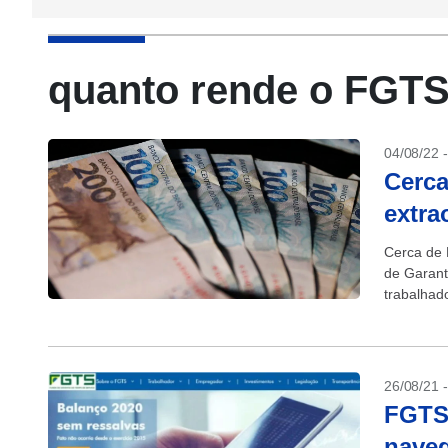
quanto rende o FGT
04/08/22 
Cerca
extra
Cerca de 
de Garant
trabalhad
(6)....
26/08/21 
FGTS 
naveg