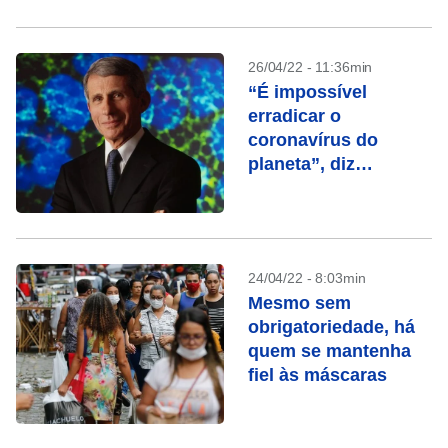
26/04/22 - 11:36min
“É impossível
erradicar o
coronavírus do
planeta”, diz
imunologista da
Casa Branca
24/04/22 - 8:03min
Mesmo sem
obrigatoriedade, há
quem se mantenha
fiel às máscaras