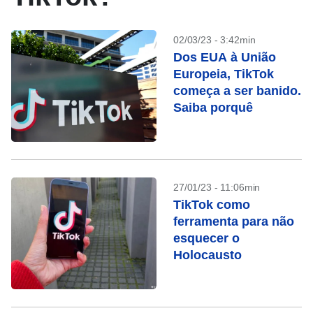
02/03/23 - 3:42min
Dos EUA à União
Europeia, TikTok
começa a ser banido.
Saiba porquê
27/01/23 - 11:06min
TikTok como
ferramenta para não
esquecer o
Holocausto