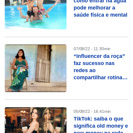
como entrar na água
pode melhorar a
saúde física e mental
07/08/22 - 11:30min
“Influencer da roça”
faz sucesso nas
redes ao
compartilhar rotina
no campo
05/08/22 - 16:41min
TikTok: saiba o que
significa old money e