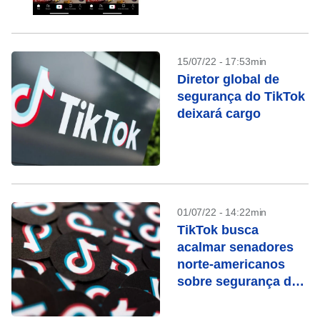
15/07/22 - 17:53min
Diretor global de
segurança do TikTok
deixará cargo
01/07/22 - 14:22min
TikTok busca
acalmar senadores
norte-americanos
sobre segurança de
dados dos EUA