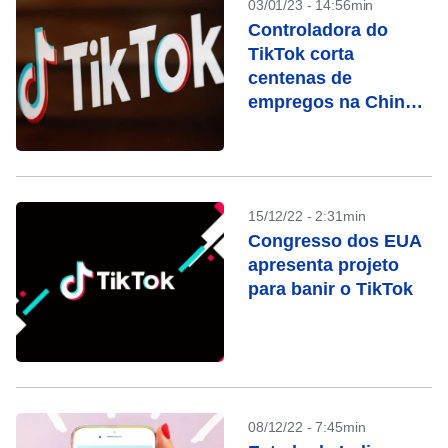
03/01/23 - 14:56min
Controladora do
TikTok corta
centenas de
empregos na China,
diz jornal
15/12/22 - 2:31min
Congresso dos EUA
apresenta projeto
para banir o TikTok
08/12/22 - 7:45min