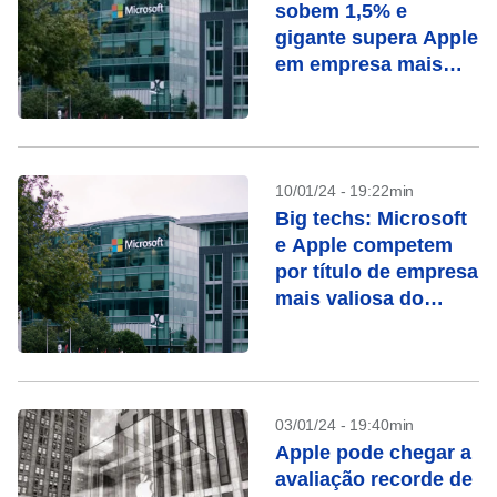
sobem 1,5% e
gigante supera Apple
em empresa mais
valiosa do mundo
10/01/24 - 19:22min
Big techs: Microsoft
e Apple competem
por título de empresa
mais valiosa do
mundo
03/01/24 - 19:40min
Apple pode chegar a
avaliação recorde de