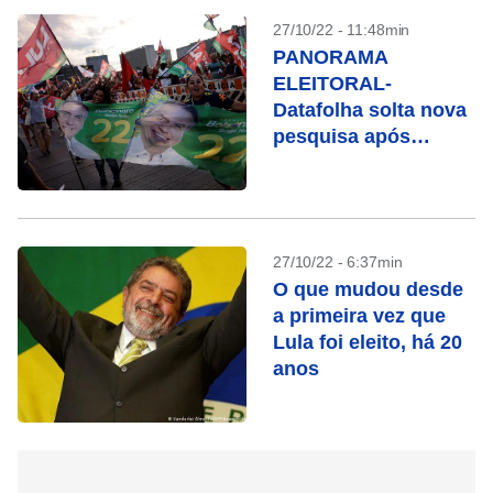
27/10/22 - 11:48min
PANORAMA
ELEITORAL-
Datafolha solta nova
pesquisa após
Bolsonaro mirar no
TSE e Lula falar a
rádios
27/10/22 - 6:37min
O que mudou desde
a primeira vez que
Lula foi eleito, há 20
anos