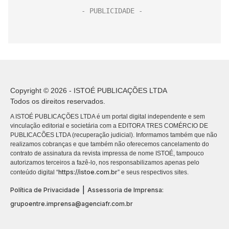
Copyright © 2026 - ISTOÉ PUBLICAÇÕES LTDA
Todos os direitos reservados.
A ISTOÉ PUBLICAÇÕES LTDA é um portal digital independente e sem
vinculação editorial e societária com a EDITORA TRES COMÉRCIO DE
PUBLICACÕES LTDA (recuperação judicial). Informamos também que não
realizamos cobranças e que também não oferecemos cancelamento do
contrato de assinatura da revista impressa de nome ISTOÉ, tampouco
autorizamos terceiros a fazê-lo, nos responsabilizamos apenas pelo
https://istoe.com.br
conteúdo digital “
” e seus respectivos sites.
|
Política de Privacidade
Assessoria de Imprensa:
grupoentre.imprensa@agenciafr.com.br