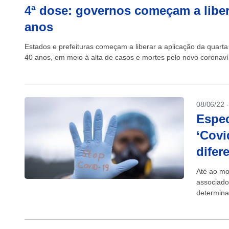
4ª dose: governos começam a liber
anos
Estados e prefeituras começam a liberar a aplicação da quar
40 anos, em meio à alta de casos e mortes pelo novo coronavír
08/06/22 
Espec
‘Covi
difer
Até ao mo
associado
determina
em doença