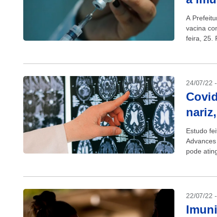
A Prefeit
vacina co
feira, 25
primeira...
24/07/22 
Covid
nariz
Estudo fei
Advances 
pode atin
ser a...
22/07/22 
Imuni