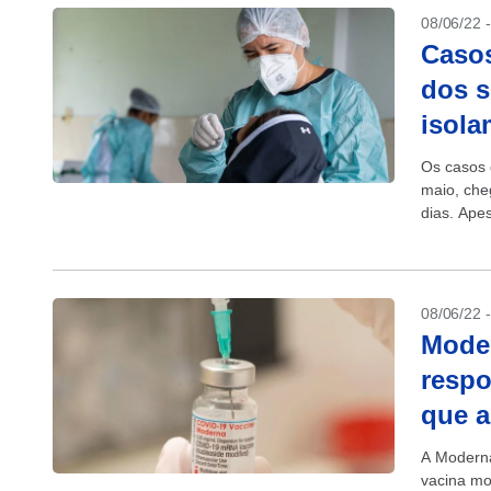
08/06/22 
Casos
dos s
isola
Os casos 
maio, che
dias. Ape
08/06/22 
Moder
respo
que a
A Moderna
vacina mo