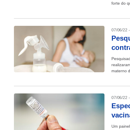
forte do q
Ômicron..
07/06/22 
Pesqu
contr
Pesquisad
realizaram
materno d
tratado a
07/06/22 
Espe
vacin
Um painel