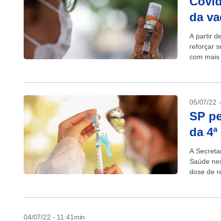
Covid
da va
A partir d
reforçar s
com mais 
(quarta...
05/07/22 
SP pe
da 4ª
A Secreta
Saúde nest
dose de r
04/07/22 - 11:41min