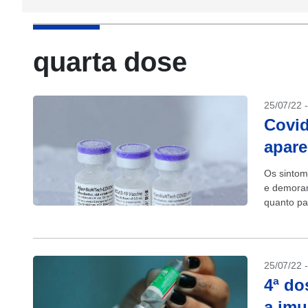
quarta dose
25/07/22 
Covid
apare
Os sintom
e demoram
quanto pa
Controle..
25/07/22 
4ª do
a imu