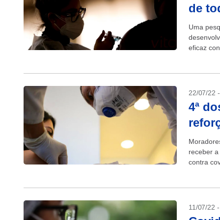
de to
Uma pesqu
desenvolv
eficaz con
PLOS Path
22/07/22 
4ª do
refor
Moradores
receber a
contra co
11/07/22 