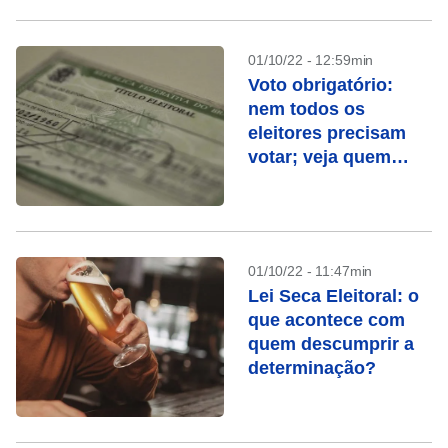
01/10/22 - 12:59min
Voto obrigatório:
nem todos os
eleitores precisam
votar; veja quem
pode se ausentar
domingo
01/10/22 - 11:47min
Lei Seca Eleitoral: o
que acontece com
quem descumprir a
determinação?