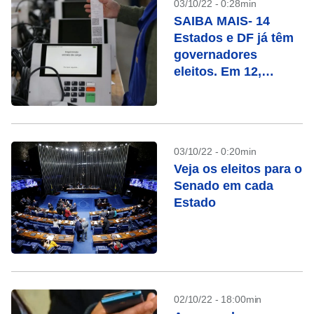
03/10/22 - 0:28min
SAIBA MAIS- 14
Estados e DF já têm
governadores
eleitos. Em 12,
haverá segundo
turno. Veja a lista
03/10/22 - 0:20min
Veja os eleitos para o
Senado em cada
Estado
02/10/22 - 18:00min