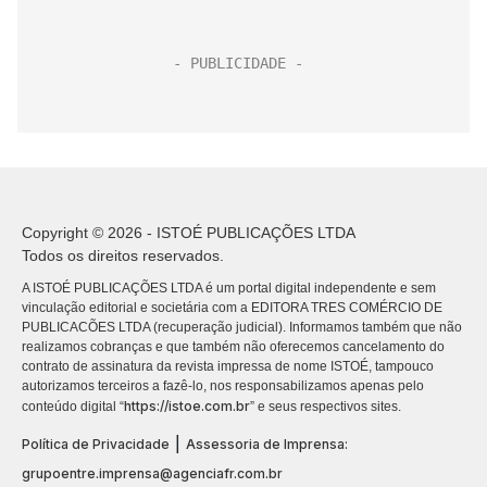
Copyright © 2026 - ISTOÉ PUBLICAÇÕES LTDA
Todos os direitos reservados.
A ISTOÉ PUBLICAÇÕES LTDA é um portal digital independente e sem
vinculação editorial e societária com a EDITORA TRES COMÉRCIO DE
PUBLICACÕES LTDA (recuperação judicial). Informamos também que não
realizamos cobranças e que também não oferecemos cancelamento do
contrato de assinatura da revista impressa de nome ISTOÉ, tampouco
autorizamos terceiros a fazê-lo, nos responsabilizamos apenas pelo
https://istoe.com.br
conteúdo digital “
” e seus respectivos sites.
|
Política de Privacidade
Assessoria de Imprensa:
grupoentre.imprensa@agenciafr.com.br