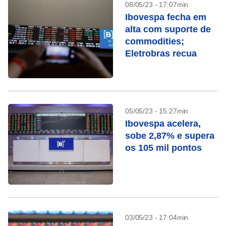
08/05/23 - 17:07min
Ibovespa fecha em
alta com suporte de
commodities;
Eletrobras recua
05/05/23 - 15:27min
Ibovespa acelera,
sobe 2,87% e supera
os 105 mil pontos
03/05/23 - 17:04min