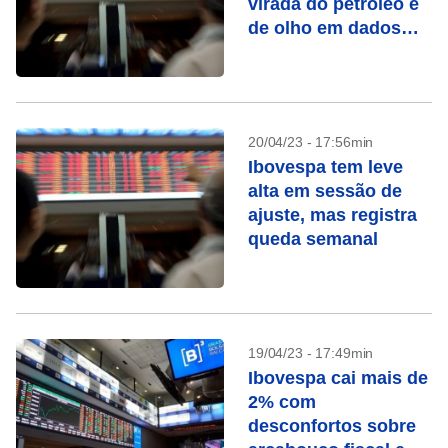
virada do petróleo e
de olho em dados
dos EUA
20/04/23 - 17:56min
Ibovespa tem leve
alta em sessão de
ajuste, mas registra
queda semanal
19/04/23 - 17:49min
Ibovespa cai mais de
2% com
desconfortos sobre