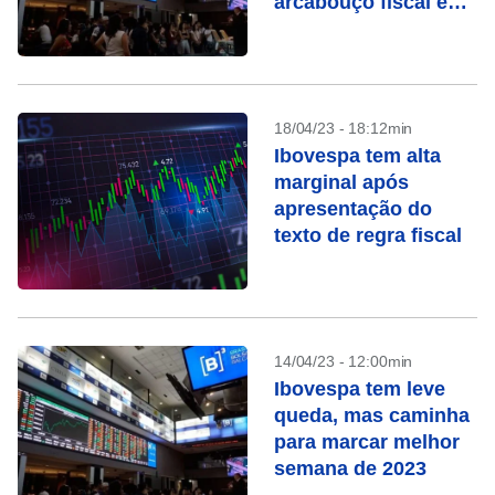
arcabouço fiscal e
queda de Vale
18/04/23 - 18:12min
Ibovespa tem alta
marginal após
apresentação do
texto de regra fiscal
14/04/23 - 12:00min
Ibovespa tem leve
queda, mas caminha
para marcar melhor
semana de 2023