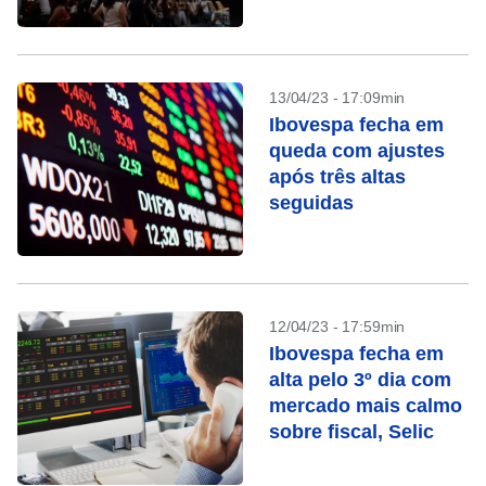
13/04/23 - 17:09min
Ibovespa fecha em
queda com ajustes
após três altas
seguidas
12/04/23 - 17:59min
Ibovespa fecha em
alta pelo 3º dia com
mercado mais calmo
sobre fiscal, Selic