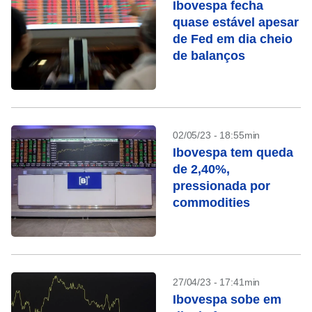
Ibovespa fecha
quase estável apesar
de Fed em dia cheio
de balanços
02/05/23 - 18:55min
Ibovespa tem queda
de 2,40%,
pressionada por
commodities
27/04/23 - 17:41min
Ibovespa sobe em