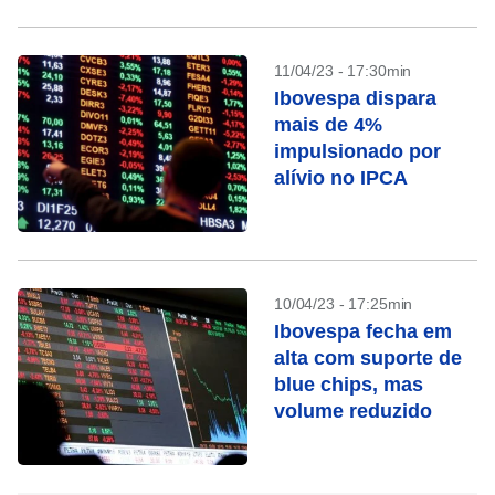
11/04/23 - 17:30min
Ibovespa dispara
mais de 4%
impulsionado por
alívio no IPCA
10/04/23 - 17:25min
Ibovespa fecha em
alta com suporte de
blue chips, mas
volume reduzido