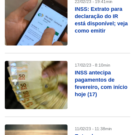
22/02/23 - 19:41min
INSS: Extrato para
declaração do IR
está disponível; veja
como emitir
17/02/23 - 8:10min
INSS antecipa
pagamentos de
fevereiro, com início
hoje (17)
11/02/23 - 11:38min