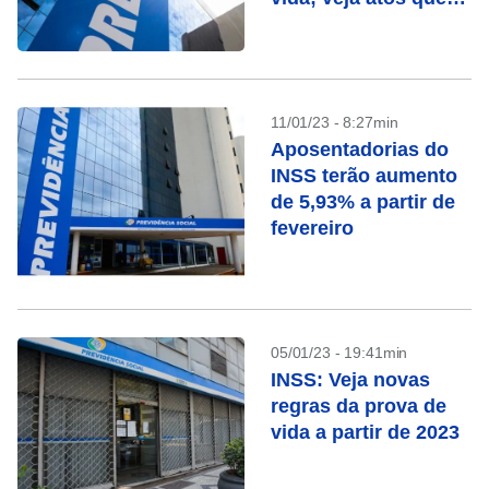
contam
11/01/23 - 8:27min
Aposentadorias do
INSS terão aumento
de 5,93% a partir de
fevereiro
05/01/23 - 19:41min
INSS: Veja novas
regras da prova de
vida a partir de 2023