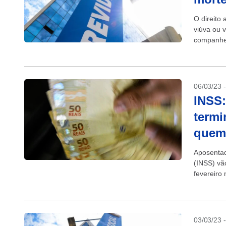
O direito
viúva ou 
companheir
06/03/23 
INSS:
termi
quem
Aposentad
(INSS) vã
fevereiro
com cartão
03/03/23 