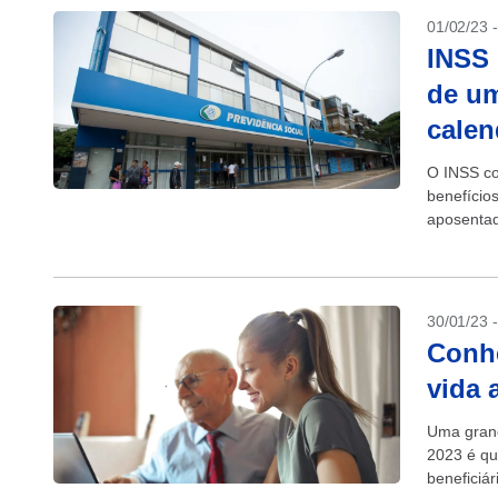
01/02/23 
INSS 
de um
calen
O INSS co
benefício
aposentad
inflação m
30/01/23 
Conhe
vida 
Uma grand
2023 é qu
beneficiár