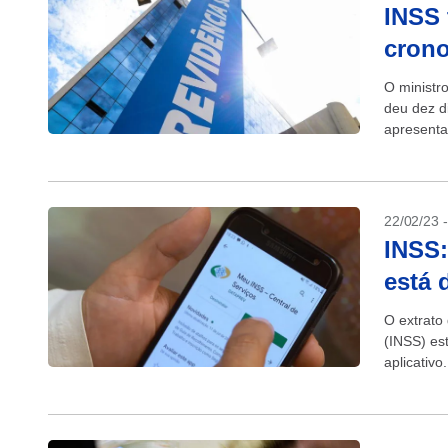
INSS 
crono
O ministr
deu dez d
apresenta
da chamad
22/02/23 
INSS:
está 
O extrato
(INSS) es
aplicativ
anualmente