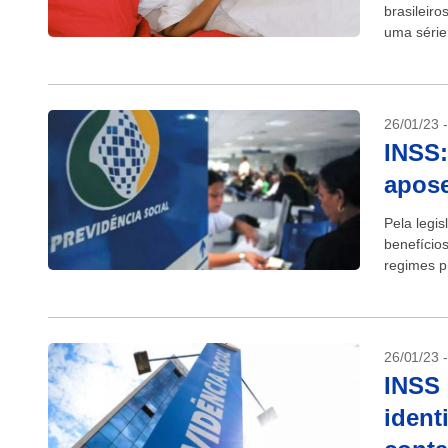
brasileiro
uma série
mesmo ped
26/01/23 
INSS:
apose
Pela legis
benefício
regimes pr
Regime Ge
26/01/23 
INSS 
ident