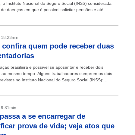
s, o Instituto Nacional do Seguro Social (INSS) considerada
 de doenças em que é possível solicitar pensões e até
ir aposentadoria por invalidez. ...
- 18:23min
 confira quem pode receber duas
ntadorias
lação brasileira é possível se aposentar e receber dois
s ao mesmo tempo. Alguns trabalhadores cumprem os dois
evistos no Instituto Nacional do Seguro Social (INSS):
ral de Previdência Social (RGPS) e...
- 9:31min
passa a se encarregar de
ificar prova de vida; veja atos que