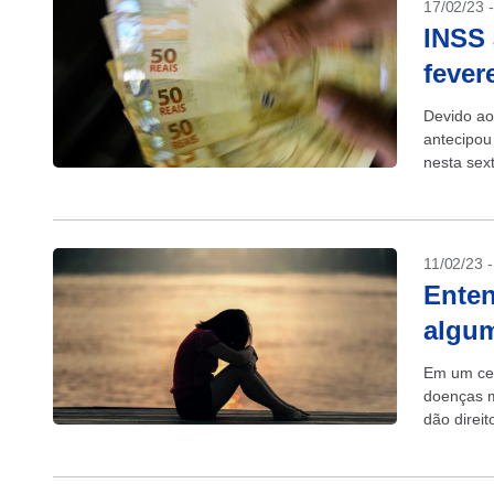
17/02/23 
INSS 
fever
Devido ao
antecipou
nesta sex
do mês de
11/02/23 
Enten
algum
Em um cen
doenças m
dão direi
invalidez. 