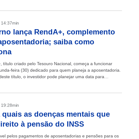
- 14:37min
rno lança RendA+, complemento
aposentadoria; saiba como
ona
 título criado pelo Tesouro Nacional, começa a funcionar
unda-feira (30) dedicado para quem planeja a aposentadoria.
este título, o investidor pode planejar uma data para
oria garantindo o recebimento...
- 19:28min
 quais as doenças mentais que
ireito à pensão do INSS
el pelos pagamentos de aposentadorias e pensões para os