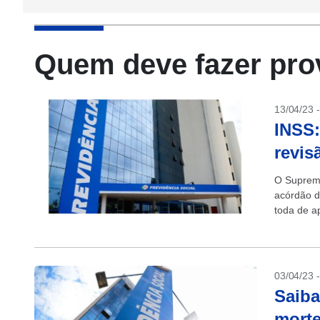
Quem deve fazer pro
13/04/23 
INSS:
revis
O Supremo
acórdão d
toda de a
(INSS). C
03/04/23 
Saiba
morte