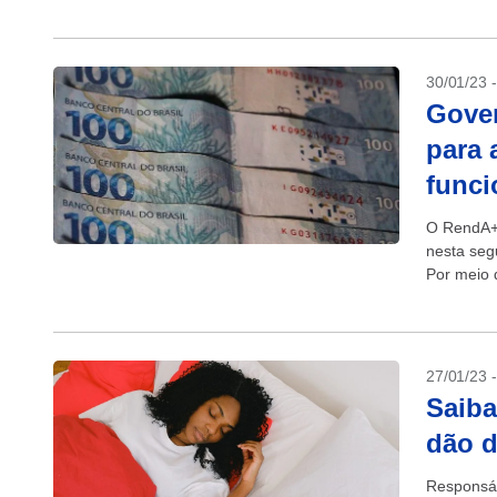
30/01/23 
Gove
para 
funci
O RendA+,
nesta seg
Por meio d
aposentad
27/01/23 
Saiba
dão d
Responsáv