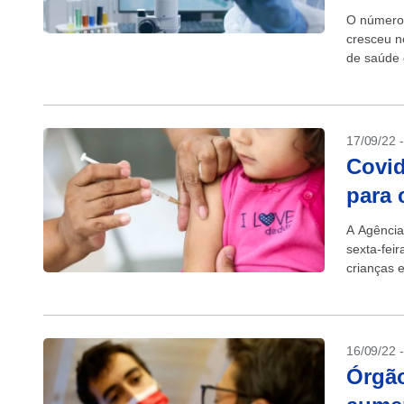
O número 
cresceu n
de saúde 
a uma sub
17/09/22 
Covid
para 
A Agência
sexta-feir
crianças 
16/09/22 
Órgão