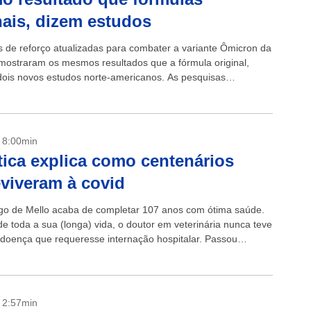
nais, dizem estudos
s de reforço atualizadas para combater a variante Ômicron da
mostraram os mesmos resultados que a fórmula original,
ois novos estudos norte-americanos. As pesquisas
s pela Universidade de Harvard e pela...
- 8:00min
ica explica como centenários
viveram à covid
ago de Mello acaba de completar 107 anos com ótima saúde.
de toda a sua (longa) vida, o doutor em veterinária nunca teve
oença que requeresse internação hospitalar. Passou
.
- 2:57min