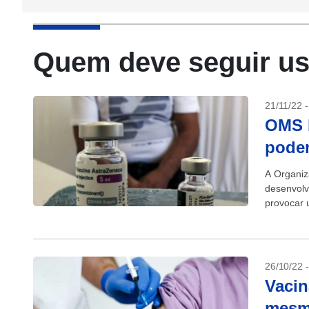
Quem deve seguir u
21/11/22 
OMS b
pode
A Organiz
desenvolv
provocar 
portanto,
26/10/22 
Vacin
mesmo