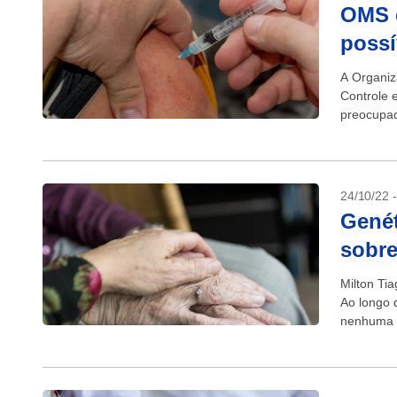
OMS 
possí
A Organiz
Controle 
preocupad
intensific
24/10/22 
Genét
sobre
Milton Ti
Ao longo 
nenhuma d
incólume..