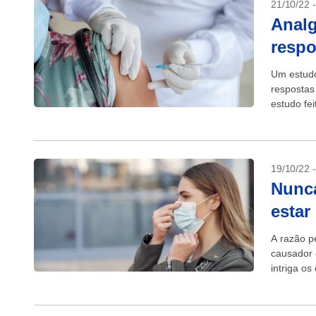
21/10/22 
Analg
respo
Um estudo
respostas
estudo fe
publicado 
19/10/22 
Nunca
estar
A razão p
causador 
intriga o
investiga