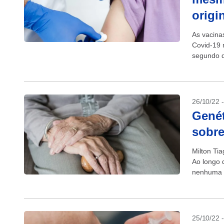
origi
As vacina
Covid-19 
segundo d
promovida
26/10/22 
Genét
sobre
Milton Ti
Ao longo 
nenhuma d
incólume..
25/10/22 