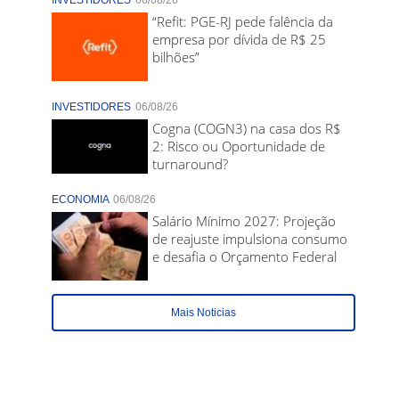
INVESTIDORES
06/08/26
“Refit: PGE-RJ pede falência da
empresa por dívida de R$ 25
bilhões”
INVESTIDORES
06/08/26
Cogna (COGN3) na casa dos R$
2: Risco ou Oportunidade de
turnaround?
ECONOMIA
06/08/26
Salário Mínimo 2027: Projeção
de reajuste impulsiona consumo
e desafia o Orçamento Federal
Mais Noticias