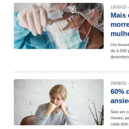
13/10/22 
Mais 
morre
mulh
Um levant
de 4.500 
dezembro 
a saúde pú
28/09/22 
60% d
ansie
Seis em c
meses, pe
cada dois