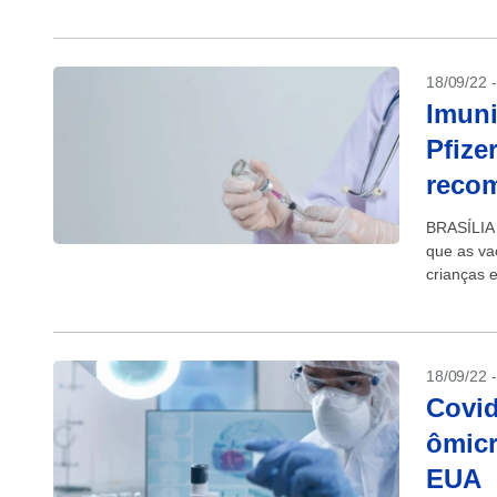
18%...
18/09/22 
Imuni
Pfize
recom
BRASÍLIA 
que as va
crianças 
aprovação
18/09/22 
Covid
ômicr
EUA