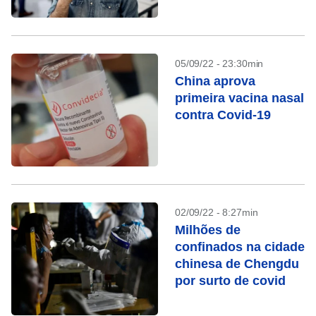
05/09/22 - 23:30min
China aprova
primeira vacina nasal
contra Covid-19
02/09/22 - 8:27min
Milhões de
confinados na cidade
chinesa de Chengdu
por surto de covid