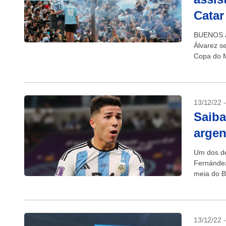
Catar
BUENOS AI
Álvarez se
Copa do M
13/12/22 
Saiba
argen
Um dos de
Fernández
meia do B
13/12/22 