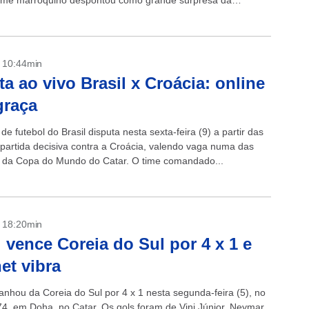
time marroquino despontou como grande surpresa da
o...
- 10:44min
ta ao vivo Brasil x Croácia: online
graça
de futebol do Brasil disputa nesta sexta-feira (9) a partir das
partida decisiva contra a Croácia, valendo vaga numa das
s da Copa do Mundo do Catar. O time comandado...
- 18:20min
l vence Coreia do Sul por 4 x 1 e
net vibra
ganhou da Coreia do Sul por 4 x 1 nesta segunda-feira (5), no
74, em Doha, no Catar. Os gols foram de Vini Júnior, Neymar,