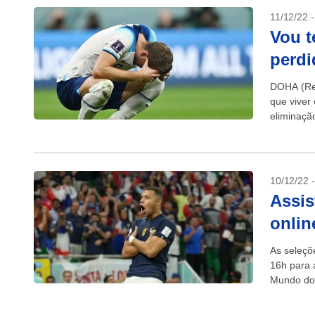
11/12/22 
Vou t
perdi
DOHA (Reu
que viver
eliminaçã
10/12/22 
Assis
onlin
As seleçõ
16h para 
Mundo do 