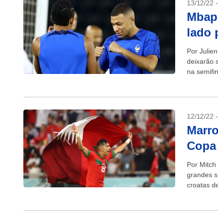
13/12/22 
Mbapp
lado 
Por Julie
deixarão 
na semifi
tentar...
12/12/22 
Marro
Copa 
Por Mitch
grandes s
croatas d
data antes