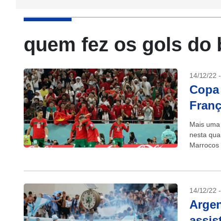
quem fez os gols do b
14/12/22 
Copa 
Franç
Mais uma 
nesta quar
Marrocos a
14/12/22 
Argen
assis