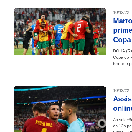
10/12/22 
Marro
prime
Copa
DOHA (Reu
Copa do M
tornar o p
10/12/22 
Assis
onlin
As seleçõ
às 12h pa