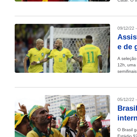
Catar. O 
competiçã
09/12/22 
Assis
e de 
A seleção 
12h, uma 
semifinai
05/12/22 
Brasi
inter
O Brasil 
Estádio 9