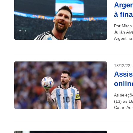
Argen
à fin
Por Mitch 
Julián Ál
Argentina 
13/12/22 
Assis
onlin
As seleçõ
(13) às 1
Catar. As 