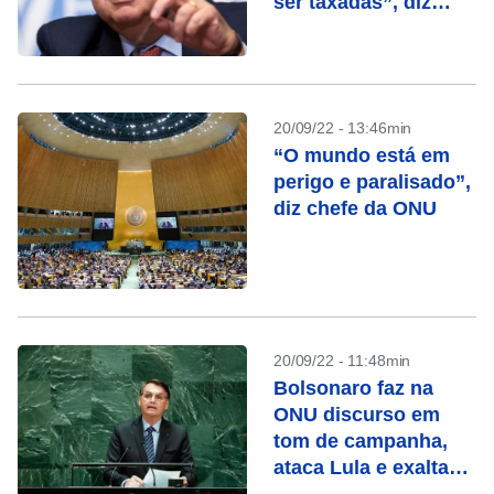
ser taxadas”, diz
secretário-geral da
ONU
20/09/22 - 13:46min
“O mundo está em
perigo e paralisado”,
diz chefe da ONU
20/09/22 - 11:48min
Bolsonaro faz na
ONU discurso em
tom de campanha,
ataca Lula e exalta