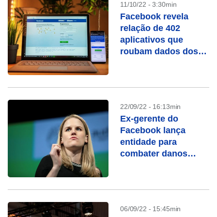
11/10/22 - 3:30min
Facebook revela
relação de 402
aplicativos que
roubam dados dos
usuários
22/09/22 - 16:13min
Ex-gerente do
Facebook lança
entidade para
combater danos
causados por redes
sociais
06/09/22 - 15:45min