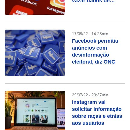
vazar dados de
usuários
17/08/22 - 14:28min
Facebook permitiu
anúncios com
desinformação
eleitoral, diz ONG
29/07/22 - 23:37min
Instagram vai
solicitar informação
sobre raças e etnias
aos usuários