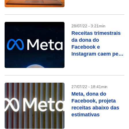
28/07/22 - 3:21min
Receitas trimestrais
da dona do
Facebook e
Instagram caem pela
primeira vez
27/07/22 - 18:41min
Meta, dona do
Facebook, projeta
receitas abaixo das
estimativas