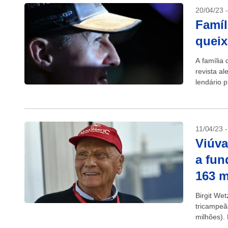
20/04/23 
Famíl
queix
A família
revista al
lendário p
(IA), info
11/04/23 
Viúva
a fun
163 m
Birgit We
tricampeã
milhões).