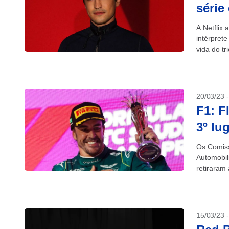
série 
A Netflix 
intérpret
vida do t
20/03/23 
F1: F
3º lu
Os Comiss
Automobil
retiraram
final do G
15/03/23 