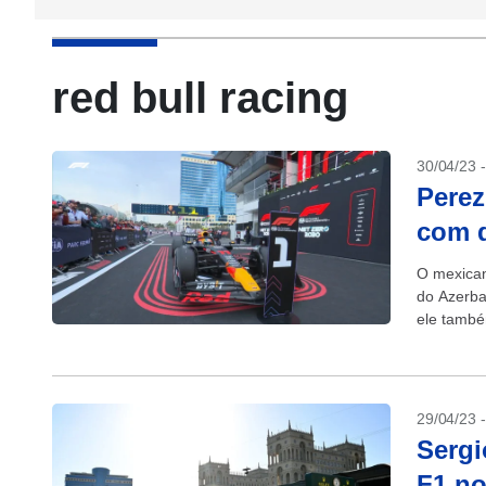
red bull racing
30/04/23 
Perez
com d
O mexican
do Azerba
ele també
29/04/23 
Sergi
F1 no