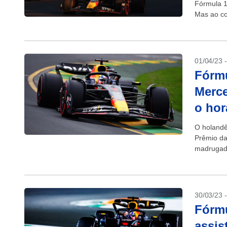
Fórmula 1
Mas ao con
01/04/23 
Fórmu
Merce
o hor
O holandê
Prêmio da
madrugada
da Red Bul
30/03/23 
Fórmu
assis