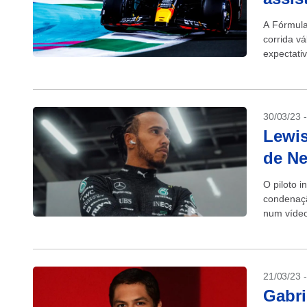
A Fórmula
corrida v
expectati
30/03/23 
Lewi
de Ne
O piloto 
condenação
num vídeo 
21/03/23 
Gabri