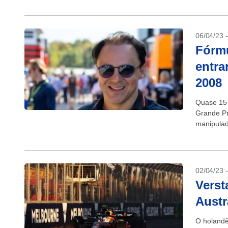
06/04/23 
Fórmu
entra
2008
Quase 15 
Grande Pr
manipulado
02/04/23 
Verst
Austr
O holandê