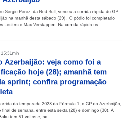
o Sergio Perez, da Red Bull, venceu a corrida rápida do GP
ijão na manhã desta sábado (29). O pódio foi completado
es Leclerc e Max Verstappen. Na corrida rápida os...
- 15:31min
 Azerbaijão: veja como foi a
ificação hoje (28); amanhã tem
da sprint; confira programação
leta
corrida da temporada 2023 da Fórmula 1, o GP do Azerbaijão,
e final de semana, entre esta sexta (28) e domingo (30). A
aku tem 51 voltas e, na...