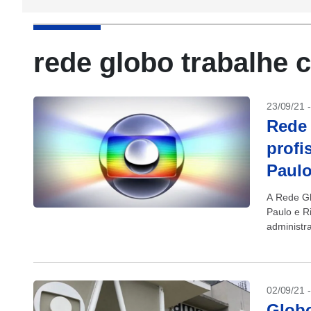
rede globo trabalhe 
23/09/21 
Rede 
profi
Paulo
A Rede Gl
Paulo e R
administr
outros. Ve
02/09/21 
Globo