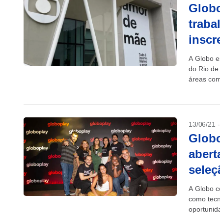
Globo
traba
inscr
A Globo e
do Rio de
áreas com
Recursos 
13/06/21 
Glob
abert
seleç
A Globo c
como tecn
oportunid
Janeiro e 