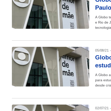
Paulo
A Globo t
e Rio de 
tecnologi
vagas...
05/08/21 
Globo
estud
A Globo a
para estu
desde cri
ciência de
02/07/21 