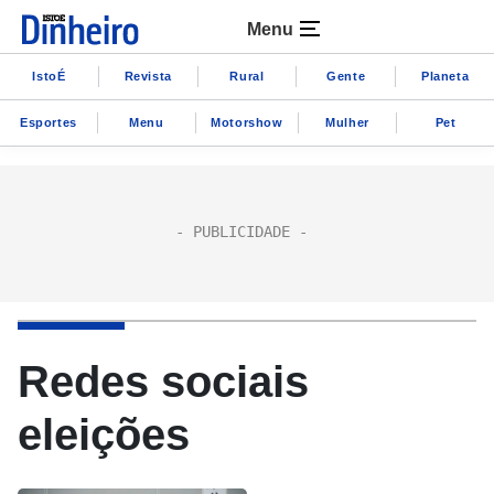
Menu
IstoÉ
Revista
Rural
Gente
Planeta
Esportes
Menu
Motorshow
Mulher
Pet
Redes sociais
eleições