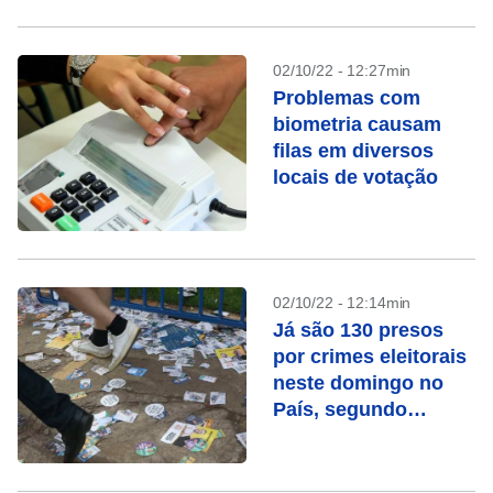
02/10/22 - 12:27min
Problemas com
biometria causam
filas em diversos
locais de votação
02/10/22 - 12:14min
Já são 130 presos
por crimes eleitorais
neste domingo no
País, segundo
Justiça