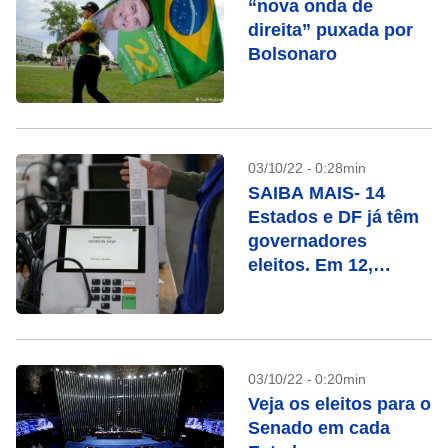
“nova onda de
direita” puxada por
Bolsonaro
03/10/22 - 0:28min
SAIBA MAIS- 14
Estados e DF já têm
governadores
eleitos. Em 12,
haverá segundo
turno. Veja a lista
03/10/22 - 0:20min
Veja os eleitos para o
Senado em cada