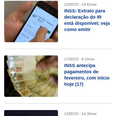
22/02/23 - 19:41min
INSS: Extrato para
declaração do IR
está disponível; veja
como emitir
17/02/23 - 8:10min
INSS antecipa
pagamentos de
fevereiro, com início
hoje (17)
13/02/23 - 14:30min