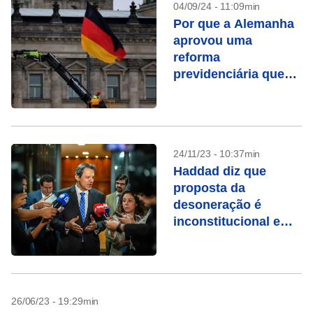
04/09/24 - 11:09min
Por que a Alemanha
aprovou uma
reforma
previdenciária que
incentiva
aposentadoria tardia
24/11/23 - 10:37min
Haddad diz que
proposta da
desoneração é
inconstitucional e
promete medidas
para resolver tema
26/06/23 - 19:29min