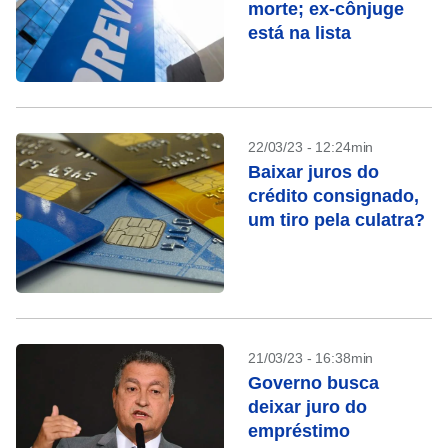
morte; ex-cônjuge
está na lista
22/03/23 - 12:24min
Baixar juros do
crédito consignado,
um tiro pela culatra?
21/03/23 - 16:38min
Governo busca
deixar juro do
empréstimo