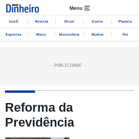
Menu
IstoÉ
Revista
Rural
Gente
Planeta
Esportes
Menu
Motorshow
Mulher
Pet
Reforma da
Previdência