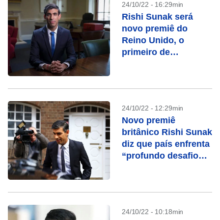
24/10/22 - 16:29min
Rishi Sunak será
novo premiê do
Reino Unido, o
primeiro de
ascendência indiana
24/10/22 - 12:29min
Novo premiê
britânico Rishi Sunak
diz que país enfrenta
“profundo desafio
econômico”
24/10/22 - 10:18min