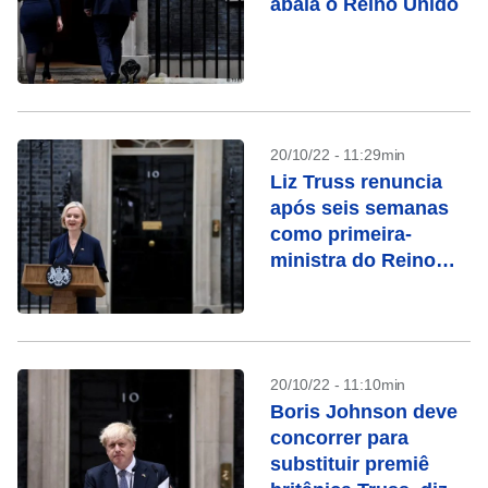
abala o Reino Unido
20/10/22 - 11:29min
Liz Truss renuncia
após seis semanas
como primeira-
ministra do Reino
Unido
20/10/22 - 11:10min
Boris Johnson deve
concorrer para
substituir premiê