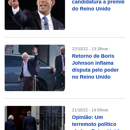
candidatura a premiê
do Reino Unido
22/10/22 - 13:38min
Retorno de Boris
Johnson inflama
disputa pelo poder
no Reino Unido
21/10/22 - 14:09min
Opinião: Um
terremoto político