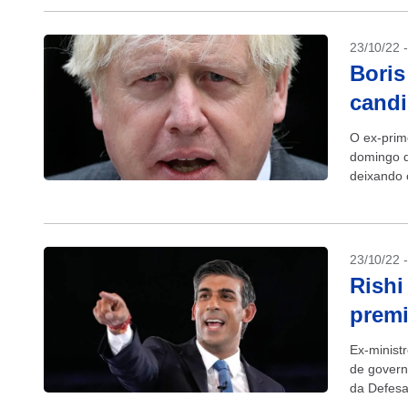
23/10/22 
Boris
candi
O ex-prim
domingo q
deixando o
Truss com
23/10/22 
Rishi
premi
Ex-minist
de govern
da Defesa
ministro b