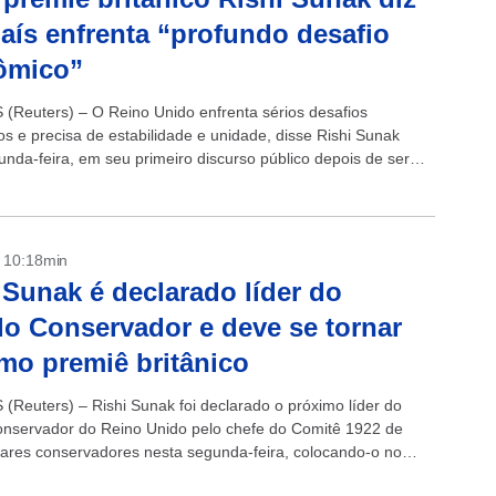
aís enfrenta “profundo desafio
ômico”
Reuters) – O Reino Unido enfrenta sérios desafios
s e precisa de estabilidade e unidade, disse Rishi Sunak
unda-feira, em seu primeiro discurso público depois de ser
líder do Partido Conservador...
- 10:18min
 Sunak é declarado líder do
do Conservador e deve se tornar
mo premiê britânico
Reuters) – Rishi Sunak foi declarado o próximo líder do
onservador do Reino Unido pelo chefe do Comitê 1922 de
ares conservadores nesta segunda-feira, colocando-o no
ra ser o novo primeiro-ministro...