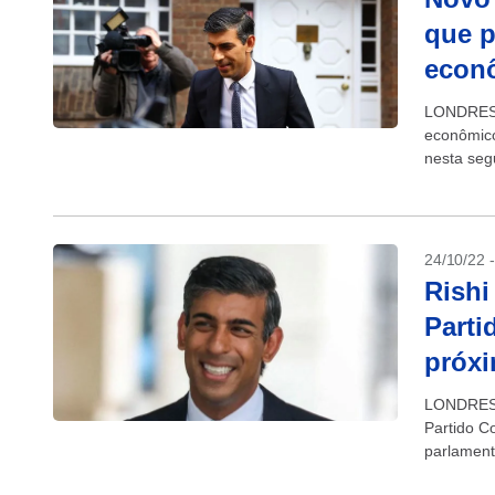
que p
econ
LONDRES (
econômico
nesta seg
declarado 
24/10/22 
Rishi
Parti
próxi
LONDRES (
Partido C
parlament
caminho pa