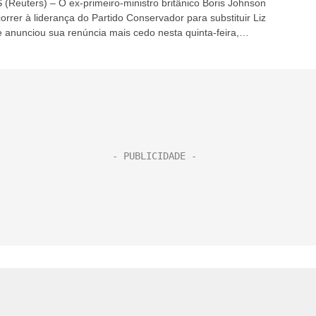
Reuters) – O ex-primeiro-ministro britânico Boris Johnson
rrer à liderança do Partido Conservador para substituir Liz
e anunciou sua renúncia mais cedo nesta quinta-feira,
 Times. + Liz Truss, a...