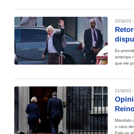
22/10/22 
Retor
dispu
Ex-premiê
antecipa r
que ele po
21/10/22 
Opini
Rein
Mandato da
o caos de
Fala-se at