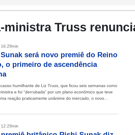
-ministra Truss renunci
- 16:29min
 Sunak será novo premiê do Reino
, o primeiro de ascendência
na
acasso humilhante de Liz Truss, que ficou seis semanas como
ministra e foi “derrubada” por um plano econômico que teve
ma reação praticamente unânime do mercado, o novo
inistro Rishi Sunak,...
- 12:29min
premiê britânico Rishi Sunak diz