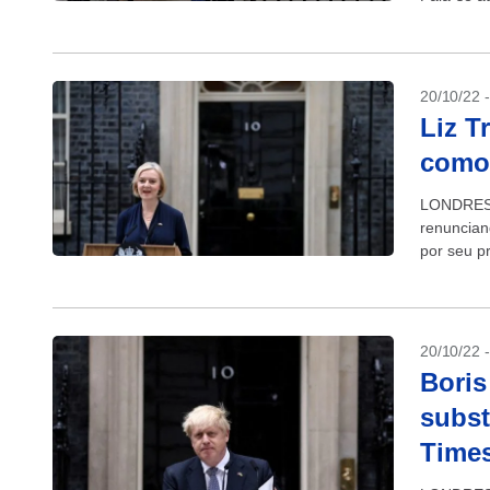
20/10/22 
Liz T
como 
LONDRES (
renuncian
por seu p
Partido C
20/10/22 
Boris
subst
Time