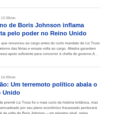
- 13:38min
no de Boris Johnson inflama
ta pelo poder no Reino Unido
 que renunciou ao cargo antes do curto mandato de Liz Truss
etorno das férias e ensaia volta ao cargo. Aliados garantem
ssui apoio suficiente para concorrer à chefia de governo.A...
- 14:09min
ão: Um terremoto político abala o
o Unido
 premiê Liz Truss foi o mais curto da história britânica, mas
sencadeado por seu plano econômico fracassado perdurará.
é da volta de Boris Johnson – um péssimo sinal, opina...