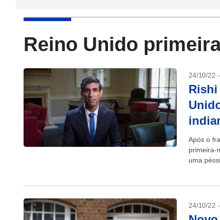
Reino Unido primeira
24/10/22 
Rishi
Unido
india
Após o fr
primeira-
uma péssi
primeiro-m
24/10/22 
Novo 